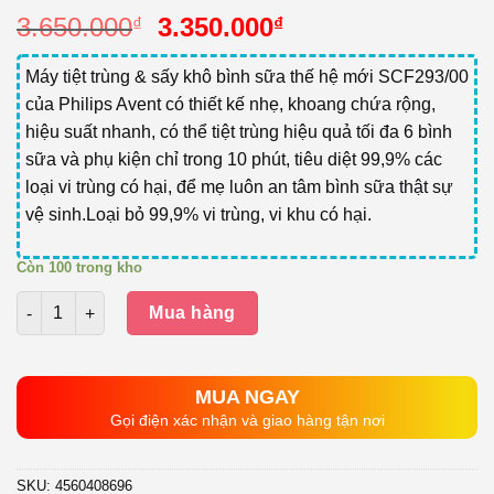
Giá
Giá
3.650.000
3.350.000
₫
₫
gốc
hiện
là:
tại
Máy tiệt trùng & sấy khô bình sữa thế hệ mới SCF293/00
3.650.000₫.
là:
của Philips Avent có thiết kế nhẹ, khoang chứa rộng,
3.350.000₫.
hiệu suất nhanh, có thể tiệt trùng hiệu quả tối đa 6 bình
sữa và phụ kiện chỉ trong 10 phút, tiêu diệt 99,9% các
loại vi trùng có hại, để mẹ luôn an tâm bình sữa thật sự
vệ sinh.Loại bỏ 99,9% vi trùng, vi khu có hại.
Còn 100 trong kho
Số lượng
Mua hàng
MUA NGAY
Gọi điện xác nhận và giao hàng tận nơi
SKU:
4560408696