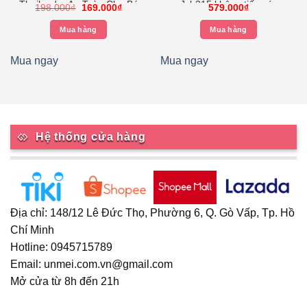
Thailand – An Toàn Cho Bé
Jxb315 không tiếp xúc
Giá
Giá
198.000
₫
169.000
₫
579.000
₫
2 Hộp
gốc
hiện
là:
tại
Mua hàng
Mua hàng
198.000₫.
là:
169.000₫.
Mua ngay
Mua ngay
Hệ thống cửa hàng
Địa chỉ: 148/12 Lê Đức Thọ, Phường 6, Q. Gò Vấp, Tp. Hồ
Chí Minh
Hotline: 0945715789
Email: unmei.com.vn@gmail.com
Mở cửa từ 8h đến 21h