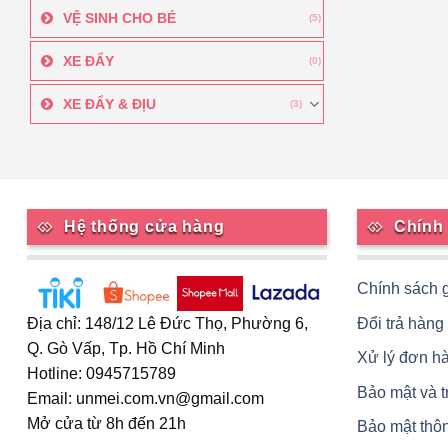
VỆ SINH CHO BÉ
(5)
XE ĐẨY
(0)
XE ĐẨY & ĐỊU
(3)
Hệ thống cửa hàng
Chính
Chính sách 
Đổi trả hàng
Địa chỉ: 148/12 Lê Đức Thọ, Phường 6,
Q. Gò Vấp, Tp. Hồ Chí Minh
Xử lý đơn h
Hotline: 0945715789
Bảo mật và 
Email: unmei.com.vn@gmail.com
Mở cửa từ 8h đến 21h
Bảo mật thôn