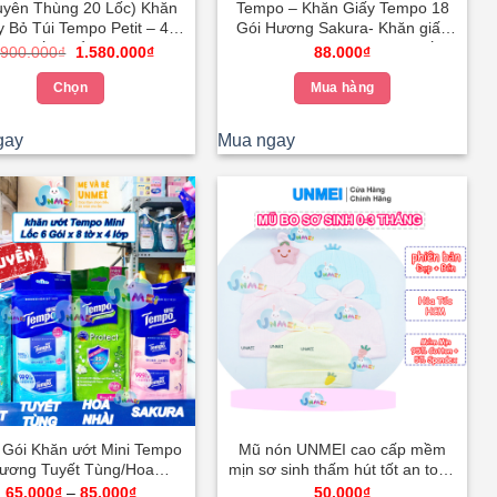
chọn
chọn
uyên Thùng 20 Lốc) Khăn
Tempo – Khăn Giấy Tempo 18
y Bỏ Túi Tempo Petit – 4
Gói Hương Sakura- Khăn giấy
trên
trên
Cao Cấp, Kiểm Nghiệm Da
bỏ túi 4 Lớp Không Bụi Giấy
Giá
Giá
.900.000
₫
1.580.000
₫
88.000
₫
trang
trang
gốc
hiện
u, Lốc 18 Gói (7 Tờ/Gói)
Cao Cấp – Mẹ và Bé Unmei
là:
tại
sản
sản
Chọn
Mua hàng
1.900.000₫.
là:
phẩm
phẩm
1.580.000₫.
Sản
gay
Mua ngay
phẩm
này
có
nhiều
biến
thể.
Các
tùy
chọn
có
thể
được
chọn
 Gói Khăn ướt Mini Tempo
Mũ nón UNMEI cao cấp mềm
ương Tuyết Tùng/Hoa
mịn sơ sinh thấm hút tốt an toàn
trên
i/Sakura Ngăn Ngừa Vi
cho da trẻ em mới siêu hot bé
Khoảng
65.000
₫
–
85.000
₫
50.000
₫