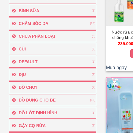
BÌNH SỮA
(9)
CHĂM SÓC DA
(14)
Nước rửa c
CHƯA PHÂN LOẠI
(8)
chống khuẩ
Unmei B
235.00
CŨI
(2)
DEFAULT
(2)
Mua ngay
ĐỊU
(2)
ĐỒ CHƠI
(7)
ĐỒ DÙNG CHO BÉ
(62)
ĐỒ LÓT ĐỊNH HÌNH
(1)
GẬY CỌ RỬA
(1)