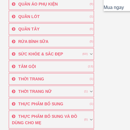
QUẦN ÁO PHỤ KIỆN
(9)
Mua ngay
QUẦN LÓT
(1)
QUẦN TÂY
(0)
RỬA BÌNH SỮA
(5)
SỨC KHỎE & SẮC ĐẸP
(60)
TẮM GỘI
(13)
THỜI TRANG
(1)
THỜI TRANG NỮ
(1)
THỰC PHẨM BỔ SUNG
(1)
THỰC PHẨM BỔ SUNG VÀ ĐỒ
(0)
DÙNG CHO MẸ