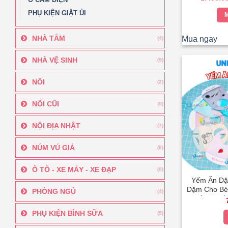
Giấy Rút 
PHỤ KIỆN GIẶT ỦI
Lớp B
M
NHÀ TẮM
Mua ngay
(4)
NHÀ VỆ SINH
(5)
NÔI
(2)
NÔI CŨI
(0)
NỘI ĐỊA NHẬT
(7)
NÚM VÚ GIẢ
(8)
Ô TÔ - XE MÁY - XE ĐẠP
(0)
Yếm Ăn Dặm
Dặm Cho Bé
PHÒNG NGỦ
(4)
Chống Thấm
An Toàn 
PHỤ KIỆN BÌNH SỮA
(5)