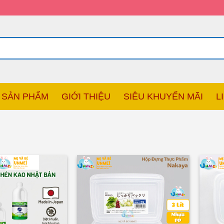
SẢN PHẨM
GIỚI THIỆU
SIÊU KHUYẾN MÃI
L