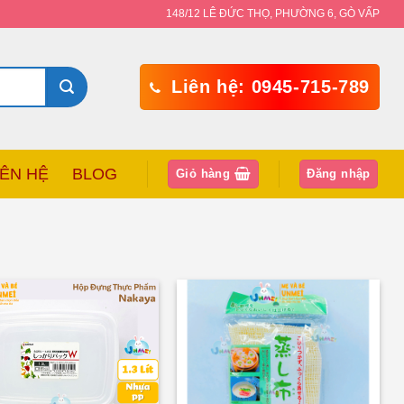
148/12 LÊ ĐỨC THỌ, PHƯỜNG 6, GÒ VẤP
Liên hệ: 0945-715-789
IÊN HỆ
BLOG
Giỏ hàng
Đăng nhập