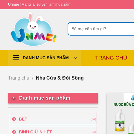
Chuyển
Unmei ! Mang lại sự yên tâm mua sắm
đến
nội
Tìm
dung
kiếm:
TRANG CHỦ
DANH MỤC SẢN PHẨM
Trang chủ
/
Nhà Cửa & Đời Sống
Danh mục sản phẩm
BẾP
(24)
BÌNH GIỮ NHIỆT
(2)