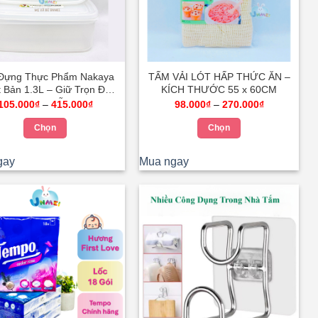
Đựng Thực Phẩm Nakaya
TẤM VẢI LÓT HẤP THỨC ĂN –
 Bản 1.3L – Giữ Trọn Độ
KÍCH THƯỚC 55 x 60CM
Tươi Ngon Mỗi Ngày
Khoảng
Khoảng
105.000
₫
–
415.000
₫
98.000
₫
–
270.000
₫
giá:
giá:
từ
từ
Chọn
Chọn
105.000₫
98.000₫
đến
đến
Sản
Sản
415.000₫
270.000₫
gay
Mua ngay
phẩm
phẩm
này
này
có
có
nhiều
nhiều
biến
biến
thể.
thể.
Các
Các
tùy
tùy
chọn
chọn
có
có