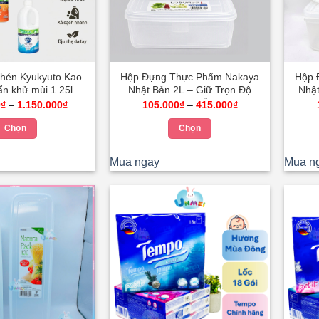
hén Kyukyuto Kao
Hộp Đựng Thực Phẩm Nakaya
Hộp 
n khử mùi 1.25l –
Nhật Bản 2L – Giữ Trọn Độ
Nhật
aby Japan Shop
Tươi Ngon Mỗi Ngày
Khoảng
Khoảng
0
₫
–
1.150.000
₫
105.000
₫
–
415.000
₫
giá:
giá:
từ
từ
Chọn
Chọn
235.000₫
105.000₫
đến
đến
Sản
Sản
1.150.000₫
415.000₫
Mua ngay
Mua n
phẩm
phẩm
này
này
có
có
nhiều
nhiều
biến
biến
thể.
thể.
Các
Các
tùy
tùy
chọn
chọn
có
có