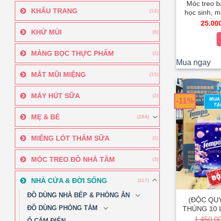
Móc treo b
KHẨU TRANG
(12)
học sinh, m
giá đỡ để bà
25.00
đa năng,
KHỬ MÙI
(8)
MÀNG BỌC THỰC PHẨM
(1)
Mua ngay
MẮT MŨI MIỆNG
(15)
MÁY HÚT SỮA
(2)
-11%
MẸ & BÉ
(284)
MIẾNG LÓT THẤM SỮA
(1)
MÓC TREO ĐỒ NHÀ TẮM
(3)
NHÀ CỬA & ĐỜI SỐNG
(117)
ĐỒ DÙNG NHÀ BẾP & PHÒNG ĂN
(ĐỘC QU
ĐỒ DÙNG PHÒNG TẮM
THÙNG 10 
x 4 gói) HOA SAKURA Khăn
1.450.0
Ổ CẮM ĐIỆN