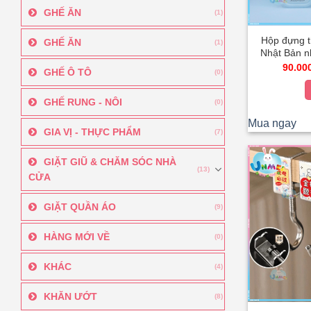
GHẾ ĂN
(1)
Hộp đựng 
GHẾ ĂN
(1)
Nhật Bản n
đa năng – 
90.00
GHẾ Ô TÔ
(0)
sốn
GHẾ RUNG - NÔI
(0)
Mua ngay
GIA VỊ - THỰC PHẨM
(7)
GIẶT GIŨ & CHĂM SÓC NHÀ
(13)
CỬA
GIẶT QUẦN ÁO
(9)
HÀNG MỚI VỀ
(0)
KHÁC
(4)
KHĂN ƯỚT
(8)