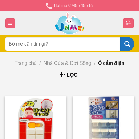
Chuyển
Holtine 0945-715-789
đến
nội
dung
Tìm
kiếm:
Trang chủ
/
Nhà Cửa & Đời Sống
/
Ổ cắm điện
LỌC