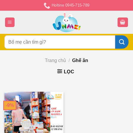
Chuyển
Holtine 0945-715-789
đến
nội
dung
Tìm
kiếm:
Trang chủ
/
Ghế ăn
LỌC
-9%