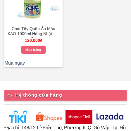
Chai Tẩy Quần Áo Màu
KAO 1000ml Hàng Nhật Nội
Địa
120.000
₫
Mua hàng
Mua ngay
Hệ thống cửa hàng
Địa chỉ: 148/12 Lê Đức Thọ, Phường 6, Q. Gò Vấp, Tp. Hồ