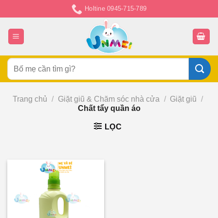
Chuyển
Holtine 0945-715-789
đến
nội
dung
Tìm
kiếm:
Trang chủ
/
Giặt giũ & Chăm sóc nhà cửa
/
Giặt giũ
/
Chất tẩy quần áo
LỌC