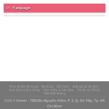
Fanpage
Thực phẩm bổ sung
Mẹ & Bé
Đồ Chơi
Giặt giũ & Vệ sinh
Nhà Cửa & Đời Sống
Sức Khỏe & Sắc Đẹp
Thuốc và TPCN
Mắt Mũi Miệng
2026 ©
Unmei - 788/28c Nguyễn Kiệm, P. 3, Q. Gò Vấp, Tp. Hồ
Chí Minh