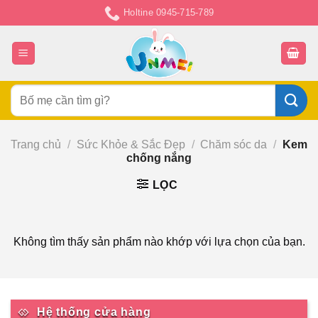
Chuyển
Holtine 0945-715-789
đến
nội
dung
Tìm
kiếm:
Trang chủ
/
Sức Khỏe & Sắc Đẹp
/
Chăm sóc da
/
Kem
chống nắng
LỌC
Không tìm thấy sản phẩm nào khớp với lựa chọn của bạn.
Hệ thống cửa hàng