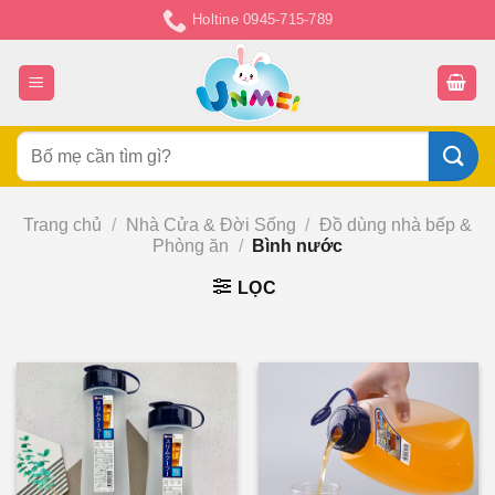
Chuyển
Holtine 0945-715-789
đến
nội
dung
Tìm
kiếm:
Trang chủ
/
Nhà Cửa & Đời Sống
/
Đồ dùng nhà bếp &
Phòng ăn
/
Bình nước
LỌC