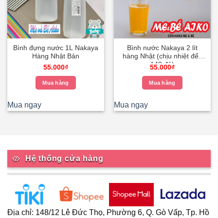
Bình đựng nước 1L Nakaya
Bình nước Nakaya 2 lít
Hàng Nhật Bản
hàng Nhật (chịu nhiệt đến
140 độ)
55.000
₫
55.000
₫
Mua hàng
Mua hàng
Mua ngay
Mua ngay
Hệ thống cửa hàng
Địa chỉ: 148/12 Lê Đức Thọ, Phường 6, Q. Gò Vấp, Tp. Hồ