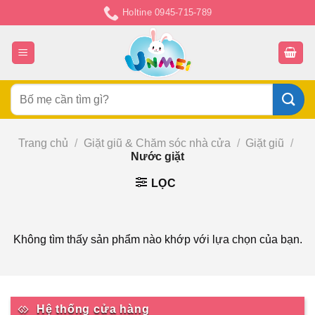
Chuyển
Holtine 0945-715-789
đến
nội
dung
Tìm
kiếm:
Trang chủ
/
Giặt giũ & Chăm sóc nhà cửa
/
Giặt giũ
/
Nước giặt
LỌC
Không tìm thấy sản phẩm nào khớp với lựa chọn của bạn.
Hệ thống cửa hàng