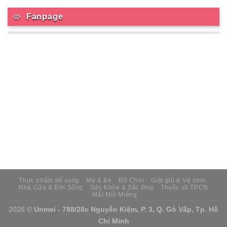
Fanpage
Thực phẩm bổ sung
Mẹ & Bé
Đồ Chơi
Giặt giũ & Vệ sinh
Nhà Cửa & Đời Sống
Sức Khỏe & Sắc Đẹp
Thuốc và TPCN
Mắt Mũi Miệng
2026 ©
Unmei - 788/28c Nguyễn Kiệm, P. 3, Q. Gò Vấp, Tp. Hồ
Chí Minh