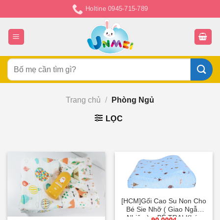
Chuyển
Holtine 0945-715-789
đến
nội
dung
Tìm
kiếm:
Trang chủ
/
Phòng Ngủ
LỌC
[HCM]Gối Cao Su Non Cho
Bé Sie Nhỡ ( Giao Ngẫu
Nhiên ) – BÉ TRAI Khác