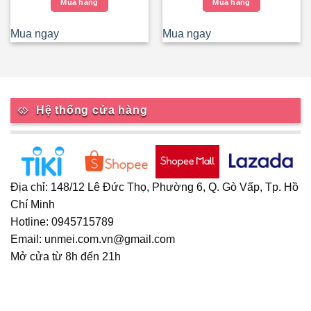
Mua hàng
Mua hàng
75.000₫.
là:
59.000₫.
Mua ngay
Mua ngay
Hệ thống cửa hàng
Địa chỉ: 148/12 Lê Đức Thọ, Phường 6, Q. Gò Vấp, Tp. Hồ
Chí Minh
Hotline: 0945715789
Email: unmei.com.vn@gmail.com
Mở cửa từ 8h đến 21h