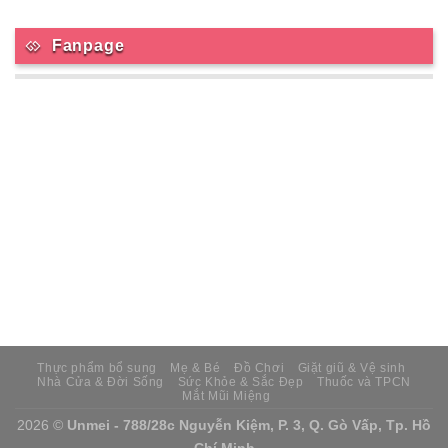
Fanpage
Thực phẩm bổ sung
Mẹ & Bé
Đồ Chơi
Giặt giũ & Vệ sinh
Nhà Cửa & Đời Sống
Sức Khỏe & Sắc Đẹp
Thuốc và TPCN
Mắt Mũi Miệng
2026 ©
Unmei - 788/28c Nguyễn Kiệm, P. 3, Q. Gò Vấp, Tp. Hồ