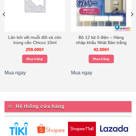
Lăn bôi vết muỗi đốt và côn
Bộ 12 bịt ổ điện – Hàng
trùng cắn Chicco 10ml
nhập khẩu Nhật Bản trắng
259.000
₫
42.000
₫
Mua hàng
Mua hàng
0₫.
Mua ngay
Mua ngay
Hệ thống cửa hàng