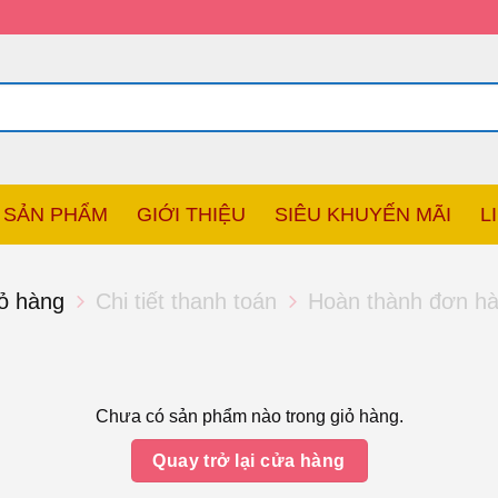
SẢN PHẨM
GIỚI THIỆU
SIÊU KHUYẾN MÃI
L
ỏ hàng
Chi tiết thanh toán
Hoàn thành đơn h
Chưa có sản phẩm nào trong giỏ hàng.
Quay trở lại cửa hàng