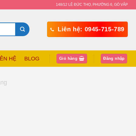
148/12 LÊ ĐỨC THỌ, PHƯỜNG 6, GÒ VẤP
Liên hệ: 0945-715-789
IÊN HỆ
BLOG
Giỏ hàng
Đăng nhập
àng