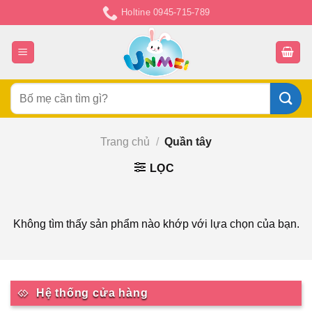
Chuyển
Holtine 0945-715-789
đến
nội
dung
Tìm
kiếm:
Trang chủ
/
Quần tây
LỌC
Không tìm thấy sản phẩm nào khớp với lựa chọn của bạn.
Hệ thống cửa hàng