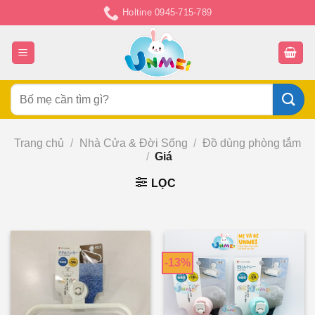
Chuyển
Holtine 0945-715-789
đến
nội
dung
Tìm
kiếm:
Trang chủ
/
Nhà Cửa & Đời Sống
/
Đồ dùng phòng tắm
/
Giá
LỌC
-13%