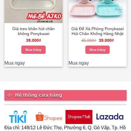
Giá treo khăn hút chân
Giá Để Xà Phòng Ponykasei
không Ponykasei
Hút Chân Không Hàng Nhật
Giá
Giá
39.000
₫
45.000
₫
39.000
₫
gốc
hiện
là:
tại
Mua hàng
Mua hàng
45.000₫.
là:
39.000₫.
Mua ngay
Mua ngay
Hệ thống cửa hàng
Địa chỉ: 148/12 Lê Đức Thọ, Phường 6, Q. Gò Vấp, Tp. Hồ