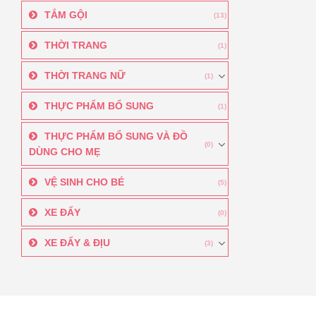
TẮM GỘI
(13)
THỜI TRANG
(1)
THỜI TRANG NỮ
(1)
THỰC PHẨM BỔ SUNG
(1)
THỰC PHẨM BỔ SUNG VÀ ĐỒ
(0)
DÙNG CHO MẸ
VỆ SINH CHO BÉ
(5)
XE ĐẨY
(0)
XE ĐẨY & ĐỊU
(3)