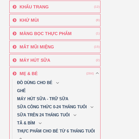
KHẨU TRANG
(12)
KHỬ MÙI
(8)
MÀNG BỌC THỰC PHẨM
(1)
MẮT MŨI MIỆNG
(15)
MÁY HÚT SỮA
(2)
MẸ & BÉ
(284)
ĐỒ DÙNG CHO BÉ
GHẾ
MÁY HÚT SỮA - TRỮ SỮA
SỮA CÔNG THỨC 0-24 THÁNG TUỔI
SỮA TRÊN 24 THÁNG TUỔI
TÃ & BỈM
THỰC PHẨM CHO BÉ TỪ 6 THÁNG TUỔI