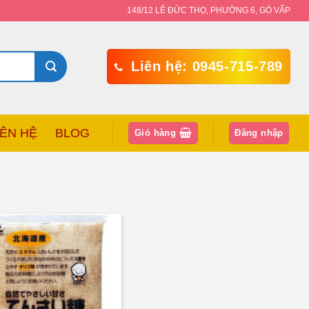
148/12 LÊ ĐỨC THỌ, PHƯỜNG 6, GÒ VẤP
Liên hệ: 0945-715-789
IÊN HỆ
BLOG
Giỏ hàng
Đăng nhập