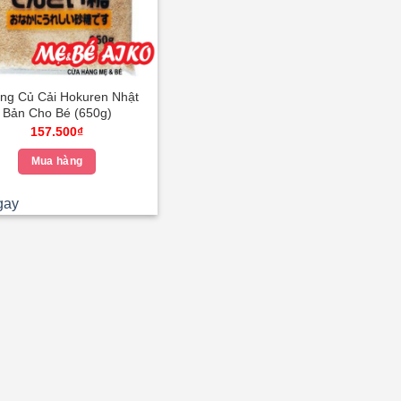
ng Củ Cải Hokuren Nhật
Bản Cho Bé (650g)
157.500
₫
Mua hàng
gay