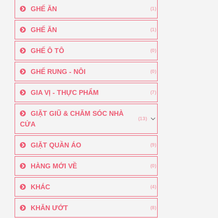
GHẾ ĂN
(1)
GHẾ ĂN
(1)
GHẾ Ô TÔ
(0)
GHẾ RUNG - NÔI
(0)
GIA VỊ - THỰC PHẨM
(7)
GIẶT GIŨ & CHĂM SÓC NHÀ
(13)
CỬA
GIẶT QUẦN ÁO
(9)
HÀNG MỚI VỀ
(0)
KHÁC
(4)
KHĂN ƯỚT
(8)