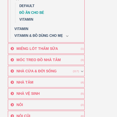
DEFAULT
ĐỒ ĂN CHO BÉ
VITAMIN
VITAMIN
VITAMIN & ĐỒ DÙNG CHO MẸ
MIẾNG LÓT THẤM SỮA
(1)
MÓC TREO ĐỒ NHÀ TẮM
(3)
NHÀ CỬA & ĐỜI SỐNG
(117)
NHÀ TẮM
(4)
NHÀ VỆ SINH
(5)
NÔI
(2)
NÔI CŨI
(0)