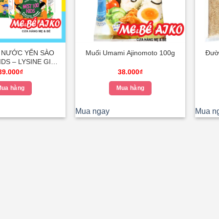
) NƯỚC YẾN SÀO
Muối Umami Ajinomoto 100g
Đườ
IDS – LYSINE GIÚP
N NGON 70ML
39.000
₫
38.000
₫
ua hàng
Mua hàng
Mua ngay
Mua n