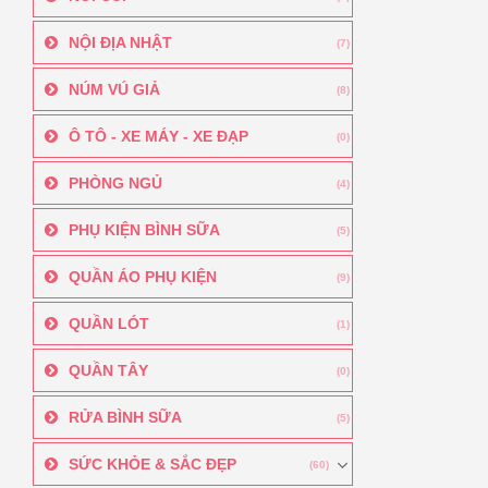
NỘI ĐỊA NHẬT
(7)
NÚM VÚ GIẢ
(8)
Ô TÔ - XE MÁY - XE ĐẠP
(0)
PHÒNG NGỦ
(4)
PHỤ KIỆN BÌNH SỮA
(5)
QUẦN ÁO PHỤ KIỆN
(9)
QUẦN LÓT
(1)
QUẦN TÂY
(0)
RỬA BÌNH SỮA
(5)
SỨC KHỎE & SẮC ĐẸP
(60)