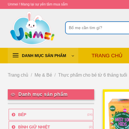
Chuyển
Unmei ! Mang lại sự yên tâm mua sắm
đến
nội
Tìm
dung
kiếm:
TRANG CHỦ
DANH MỤC SẢN PHẨM
Trang chủ
/
Mẹ & Bé
/
Thực phẩm cho bé từ 6 tháng tuổi
Danh mục sản phẩm
BẾP
(24)
BÌNH GIỮ NHIỆT
(2)