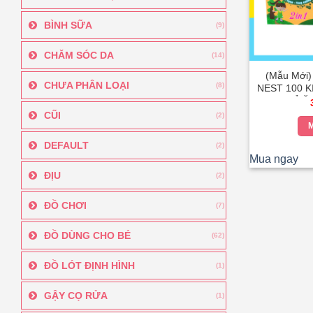
BÌNH SỮA
(9)
CHĂM SÓC DA
(14)
(Mẫu Mới
CHƯA PHÂN LOẠI
(8)
NEST 100 K
TRẺ Ă
CŨI
(2)
M
DEFAULT
(2)
Mua ngay
ĐỊU
(2)
ĐỒ CHƠI
(7)
ĐỒ DÙNG CHO BÉ
(62)
ĐỒ LÓT ĐỊNH HÌNH
(1)
GẬY CỌ RỬA
(1)