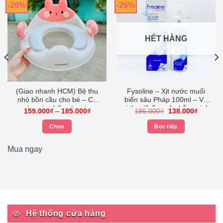
-26%
-26%
HẾT HÀNG
(Giao nhanh HCM) Bệ thu
Fysoline – Xịt nước muối
nhỏ bồn cầu cho bé – Có
biển sâu Pháp 100ml – Vệ
tay vịn chống trượt
sinh, giữ ẩm, cân bằng sinh
Khoảng
Giá
Giá
159.000
₫
–
185.000
₫
186.000
₫
138.000
₫
lý niêm mạc mũi
giá:
gốc
hiện
từ
là:
tại
Chọn
Đọc tiếp
159.000₫
186.000₫.
là:
đến
138.000
Sản
185.000₫
phẩm
Mua ngay
này
có
nhiều
biến
thể.
Các
Hệ thống cửa hàng
tùy