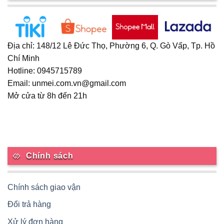
chọn
có
thể
được
Địa chỉ: 148/12 Lê Đức Thọ, Phường 6, Q. Gò Vấp, Tp. Hồ
chọn
Chí Minh
trên
Hotline: 0945715789
trang
Email: unmei.com.vn@gmail.com
sản
phẩm
Mở cửa từ 8h đến 21h
Chính sách
Chính sách giao vận
Đổi trả hàng
Xử lý đơn hàng