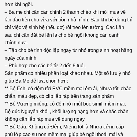
hơn khi ngồi.
– Ba mẹ chỉ cần cân chỉnh 2 thanh chéo khi mới mua về
lần đầu tiên cho vừa với bồn nhà mình. Sau khi bé dùng thì
chỉ việc vệ sinh bệ (nếu dơ) rồi treo lên tường. Các Lần
sau chỉ cần đặt bệ lên là cho bé ngồi không cần canh
chỉnh nữa.
– Tập cho bé tính độc lập ngay từ nhỏ trong sinh hoạt hằng
ngày của mình
– Phù hợp cho các bé từ 2 đến 8 tuổi.
Sản phẩm có nhiều phân loại khác nhau. Một số lưu ý nhỏ
giúp Ba Mẹ dễ lựa chọn hơn:
** Bệ Ếch: có đệm rời PVC mềm mại êm ái, Nhựa tốt, chắc
chắn, màu đẹp, có clip lắp ráp trên trang sản phẩm
** Bệ Vương miệng: có đệm rời mút bọc simili mềm mại.
Bệ đúc Nguyên khối , khối lượng nặng hơn và chắc chắn.
không cần lắp ráp mua về dùng ngay
** Bệ Gấu: Không có Đệm, Miếng lót là Nhựa cứng cáp
phủ lớp cao su non mềm mại giúp bé ngồi thoải mái và