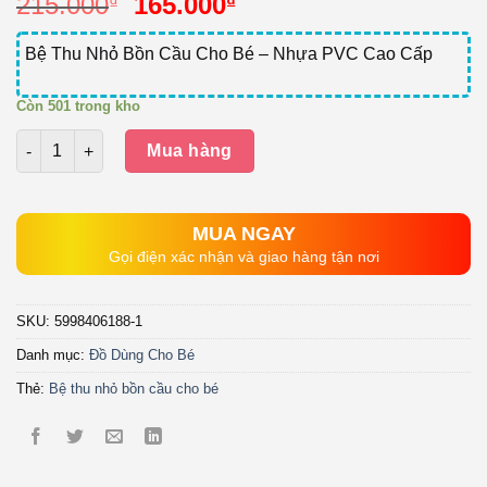
Giá
Giá
215.000
165.000
₫
₫
gốc
hiện
là:
tại
Bệ Thu Nhỏ Bồn Cầu Cho Bé – Nhựa PVC Cao Cấp
215.000₫.
là:
165.000₫.
Còn 501 trong kho
Số lượng
Mua hàng
MUA NGAY
Gọi điện xác nhận và giao hàng tận nơi
SKU:
5998406188-1
Danh mục:
Đồ Dùng Cho Bé
Thẻ:
Bệ thu nhỏ bồn cầu cho bé