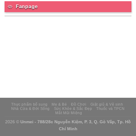
Fanpage
Thực phẩm bổ sung
Mẹ & Bé
Đồ Chơi
Giặt giũ & Vệ sinh
Nhà Cửa & Đời Sống
Sức Khỏe & Sắc Đẹp
Thuốc và TPCN
Mắt Mũi Miệng
2026 ©
Unmei - 788/28c Nguyễn Kiệm, P. 3, Q. Gò Vấp, Tp. Hồ
Chí Minh