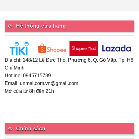
có
nhiều
biến
thể.
Hệ thống cửa hàng
Các
tùy
chọn
có
thể
Địa chỉ: 148/12 Lê Đức Thọ, Phường 6, Q. Gò Vấp, Tp. Hồ
được
Chí Minh
chọn
Hotline: 0945715789
trên
trang
Email: unmei.com.vn@gmail.com
sản
Mở cửa từ 8h đến 21h
phẩm
Chính sách