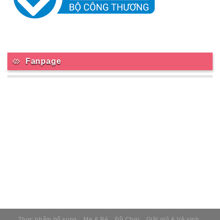
Fanpage
Thực phẩm bổ sung
Mẹ & Bé
Đồ Chơi
Giặt giũ & Vệ sinh