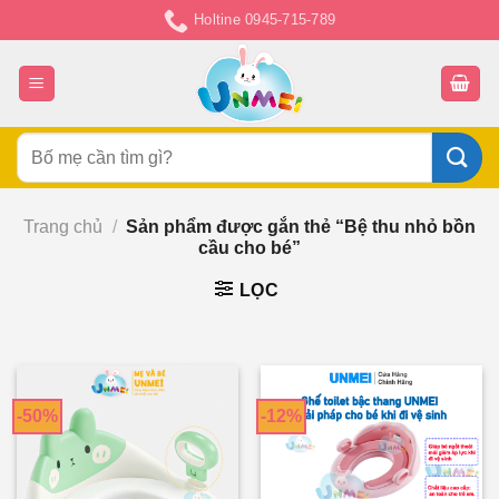
Chuyển
Holtine 0945-715-789
đến
nội
dung
Tìm
kiếm:
Trang chủ
/
Sản phẩm được gắn thẻ “Bệ thu nhỏ bồn
cầu cho bé”
LỌC
-50%
-12%