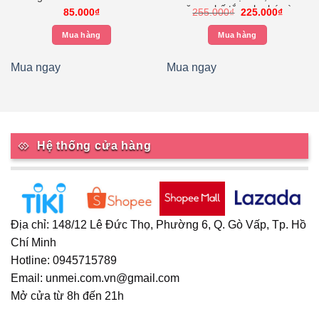
răng, ghế tắm cho bé và
Giá
Giá
85.000
₫
255.000
₫
225.000
₫
người lớn
gốc
hiện
là:
tại
Mua hàng
Mua hàng
255.000₫.
là:
225.000
Mua ngay
Mua ngay
Hệ thống cửa hàng
Địa chỉ: 148/12 Lê Đức Thọ, Phường 6, Q. Gò Vấp, Tp. Hồ
Chí Minh
Hotline: 0945715789
Email: unmei.com.vn@gmail.com
Mở cửa từ 8h đến 21h