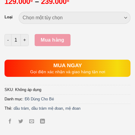
Khoảng
129.000
–
239.000
₫
₫
giá:
từ
Loại
129.000₫
đến
239.000₫
Số lượng
Mua hàng
MUA NGAY
Gọi điện xác nhận và giao hàng tận nơi
SKU:
Không áp dụng
Danh mục:
Đồ Dùng Cho Bé
Thẻ:
dầu tràm
,
dầu tràm mệ đoan
,
mệ đoan