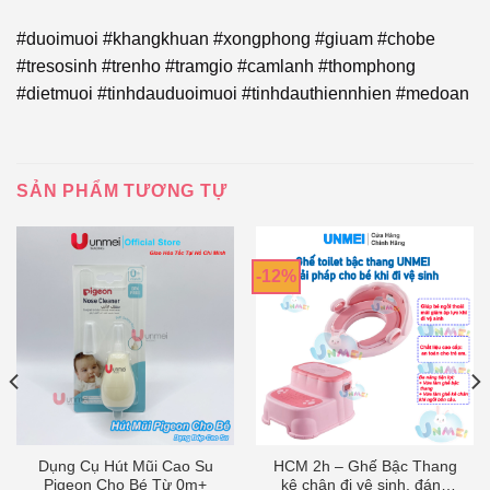
#duoimuoi #khangkhuan #xongphong #giuam #chobe
#tresosinh #trenho #tramgio #camlanh #thomphong
#dietmuoi #tinhdauduoimuoi #tinhdauthiennhien #medoan
SẢN PHẨM TƯƠNG TỰ
-12%
Dụng Cụ Hút Mũi Cao Su
HCM 2h – Ghế Bậc Thang
Pigeon Cho Bé Từ 0m+
kê chân đi vệ sinh, đánh