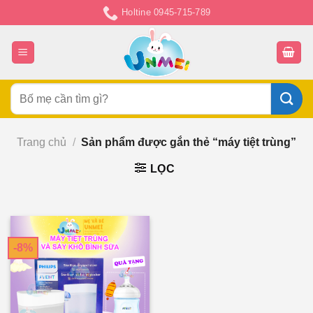
Chuyển
Holtine 0945-715-789
đến
nội
dung
Tìm
kiếm:
Trang chủ
/
Sản phẩm được gắn thẻ “máy tiệt trùng”
LỌC
-8%