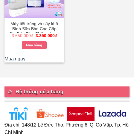
Máy tiệt trùng và sấy khô
Bình Sữa Bản Cao Cấp
Starlight Plus Philips Avent
Giá
Giá
3.650.000
₫
3.350.000
₫
SCF293/00 – Bảo Hành
gốc
hiện
là:
tại
Toàn Quốc
Mua hàng
3.650.000₫.
là:
3.350.000₫.
Mua ngay
Hệ thống cửa hàng
Địa chỉ: 148/12 Lê Đức Thọ, Phường 6, Q. Gò Vấp, Tp. Hồ
Chí Minh