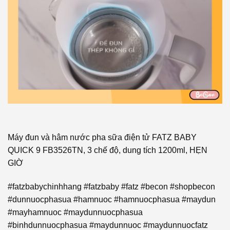
Máy đun và hâm nước pha sữa điện tử FATZ BABY
QUICK 9 FB3526TN, 3 chế độ, dung tích 1200ml, HẸN
GIỜ
#fatzbabychinhhang #fatzbaby #fatz #becon #shopbecon
#dunnuocphasua #hamnuoc #hamnuocphasua #maydun
#mayhamnuoc #maydunnuocphasua
#binhdunnuocphasua #maydunnuoc #maydunnuocfatz