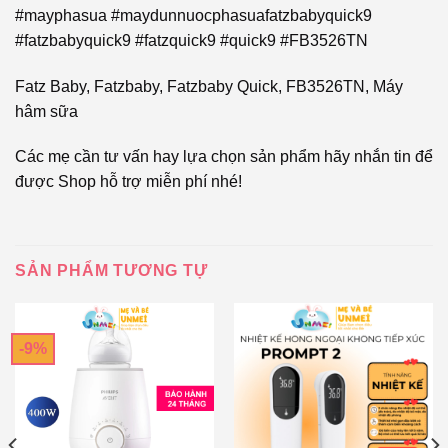
#mayphasua #maydunnuocphasuafatzbabyquick9
#fatzbabyquick9 #fatzquick9 #quick9 #FB3526TN
Fatz Baby, Fatzbaby, Fatzbaby Quick, FB3526TN, Máy
hâm sữa
Các mẹ cần tư vấn hay lựa chọn sản phẩm hãy nhắn tin để
được Shop hỗ trợ miễn phí nhé!
SẢN PHẨM TƯƠNG TỰ
-9%