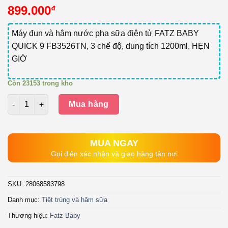
899.000
₫
Máy đun và hâm nước pha sữa điện tử FATZ BABY
QUICK 9 FB3526TN, 3 chế độ, dung tích 1200ml, HẸN
GIỜ
Còn 23153 trong kho
Số lượng
Mua hàng
MUA NGAY
Gọi điện xác nhận và giao hàng tận nơi
SKU:
28068583798
Danh mục:
Tiệt trùng và hâm sữa
Thương hiệu:
Fatz Baby