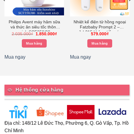
Philips Avent máy hâm sữa
Nhiệt kế điện tử hồng ngoại
và thức ăn siêu tốc thông
Fatzbaby Prompt 2 –
minh SCF358/00
Jxb315 không tiếp xúc
Giá
Giá
2.035.000
₫
1.850.000
₫
579.000
₫
gốc
hiện
là:
tại
Mua hàng
Mua hàng
2.035.000₫.
là:
1.850.000₫.
Mua ngay
Mua ngay
Hệ thống cửa hàng
Địa chỉ: 148/12 Lê Đức Thọ, Phường 6, Q. Gò Vấp, Tp. Hồ
Chí Minh