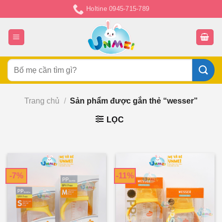
Chuyển
Holtine 0945-715-789
đến
nội
dung
Tìm
kiếm:
Trang chủ
/
Sản phẩm được gắn thẻ “wesser”
LỌC
-7%
-11%