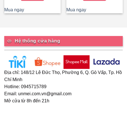
phẩm
phẩm
70.000₫.
70.000₫.
Mua ngay
Mua ngay
Hệ thống cửa hàng
Địa chỉ: 148/12 Lê Đức Thọ, Phường 6, Q. Gò Vấp, Tp. Hồ
Chí Minh
Hotline: 0945715789
Email: unmei.com.vn@gmail.com
Mở cửa từ 8h đến 21h