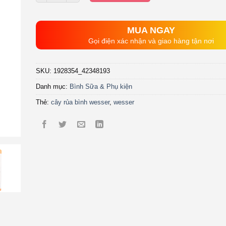
89.000₫.
là:
70.000₫.
MUA NGAY
Gọi điện xác nhận và giao hàng tận nơi
SKU:
1928354_42348193
Danh mục:
Bình Sữa & Phụ kiện
Thẻ:
cây rủa bình wesser
,
wesser