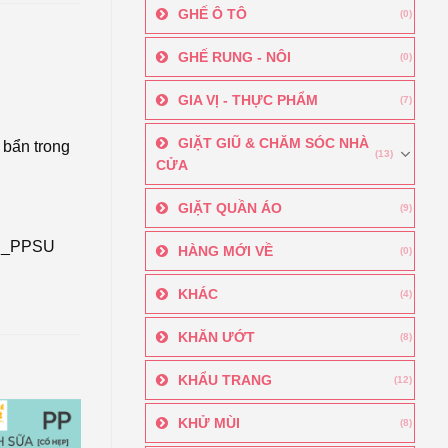
GHẾ Ô TÔ
(0)
GHẾ RUNG - NÔI
(0)
GIA VỊ - THỰC PHẨM
(7)
GIẶT GIŨ & CHĂM SÓC NHÀ
 bẩn trong
(13)
CỬA
GIẶT QUẦN ÁO
(9)
nh_PPSU
HÀNG MỚI VỀ
(0)
KHÁC
(4)
KHĂN ƯỚT
(8)
KHẨU TRANG
(12)
KHỬ MÙI
(8)