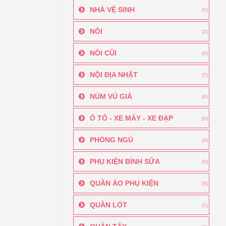
NHÀ VỆ SINH
(5)
NÔI
(2)
NÔI CŨI
(0)
NỘI ĐỊA NHẬT
(7)
NÚM VÚ GIẢ
(8)
Ô TÔ - XE MÁY - XE ĐẠP
(0)
PHÒNG NGỦ
(4)
PHỤ KIỆN BÌNH SỮA
(5)
QUẦN ÁO PHỤ KIỆN
(9)
QUẦN LÓT
(1)