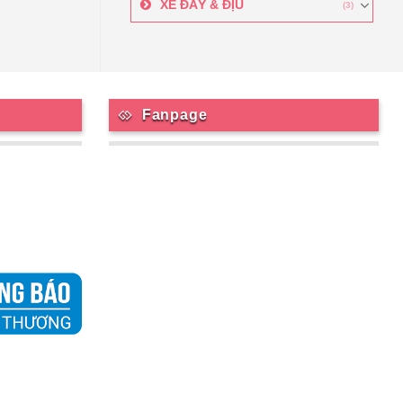
XE ĐẨY & ĐỊU
(3)
Fanpage