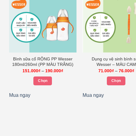
Bình sữa cổ RỘNG PP Wesser
Dụng cụ vệ sinh bình 
180ml/260ml (PP MÀU TRẮNG)
Wesser – MÀU CAM
Khoảng
151.000
₫
–
190.000
₫
71.000
₫
–
76.000
₫
giá:
g
từ
t
Chọn
Chọn
151.000₫
7
đến
Sản
Sản
190.000₫
7
Mua ngay
Mua ngay
phẩm
phẩm
này
này
có
có
nhiều
nhiều
biến
biến
thể.
thể.