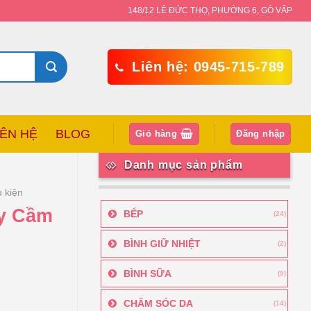
148/12 LÊ ĐỨC THỌ, PHƯỜNG 6, GÒ VẤP
Liên hệ: 0945-715-789
IÊN HỆ
BLOG
Giỏ hàng
Đăng nhập
Danh mục sản phẩm
 kiện
ay Cầm
BẾP
(24)
BÌNH GIỮ NHIỆT
(2)
BÌNH SỮA
(9)
CHĂM SÓC DA
(14)