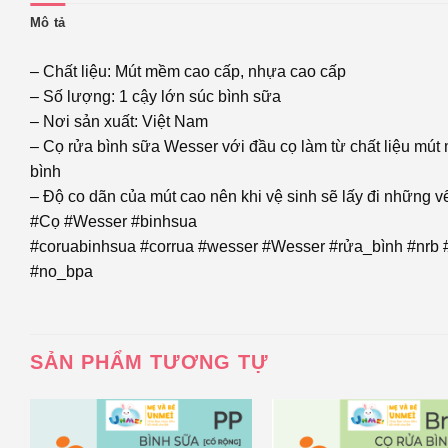
Mô tả
– Chất liệu: Mút mềm cao cấp, nhựa cao cấp
– Số lượng: 1 cậy lớn súc bình sữa
– Nơi sản xuất: Việt Nam
– Cọ rửa bình sữa Wesser với đầu cọ làm từ chất liệu mút
bình
– Độ co dãn của mút cao nên khi vệ sinh sẽ lấy đi những v
#Cọ #Wesser #binhsua
#coruabinhsua #corrua #wesser #Wesser #rửa_bình #nrb
#no_bpa
SẢN PHẨM TƯƠNG TỰ