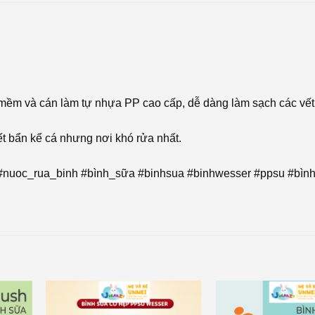
 mềm và cán làm tự nhựa PP cao cấp, dễ dàng làm sạch các vết
ết bẩn kể cá nhưng nơi khó rửa nhất.
 #nuoc_rua_binh #bình_sữa #binhsua #binhwesser #ppsu #bì