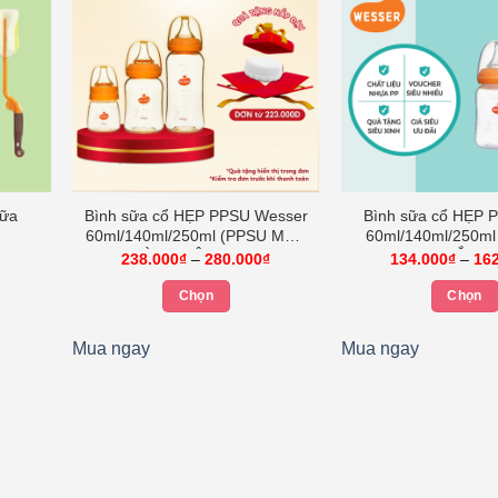
sữa
Bình sữa cổ HẸP PPSU Wesser
Bình sữa cổ HẸP 
60ml/140ml/250ml (PPSU MÀU
60ml/140ml/250ml
VÀNG MẬT ONG)
TRẮNG)
Khoảng
Khoảng
238.000
₫
–
280.000
₫
134.000
₫
–
16
iá:
giá:
ừ
từ
Chọn
Chọn
1.000₫
238.000₫
đến
đến
Sản
Sản
6.000₫
280.000₫
Mua ngay
Mua ngay
phẩm
phẩ
này
này
có
có
nhiều
nhiề
biến
biến
thể.
thể.