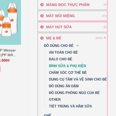
MÀNG BỌC THỰC PHẨM
(1)
MẮT MŨI MIỆNG
(15)
MÁY HÚT SỮA
(2)
MẸ & BÉ
(284)
ĐỒ DÙNG CHO BÉ
PP Wesser
AN TOÀN CHO BÉ
 (PP MÀU
BALO CHO BÉ
Khoảng
2.000
₫
giá:
BÌNH SỮA & PHỤ KIỆN
từ
134.000₫
CHĂM SÓC CƠ THỂ BÉ
đến
162.000₫
DỤNG CỤ TẮM VÀ VỆ SINH CHO BÉ
m
ĐỒ DÙNG ĂN DẶM
ĐỒ DÙNG PHÒNG NGỦ CỦA BÉ
u
OTHER
TIỆT TRÙNG VÀ HÂM SỮA
GHẾ