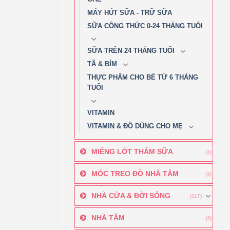
MÁY HÚT SỮA - TRỮ SỮA
n
SỮA CÔNG THỨC 0-24 THÁNG TUỔI
SỮA TRÊN 24 THÁNG TUỔI
c
TÃ & BỈM
n
THỰC PHẨM CHO BÉ TỪ 6 THÁNG
TUỔI
g
VITAMIN
m
VITAMIN & ĐỒ DÙNG CHO MẸ
MIẾNG LÓT THẤM SỮA
(1)
MÓC TREO ĐỒ NHÀ TẮM
(3)
NHÀ CỬA & ĐỜI SỐNG
(117)
NHÀ TẮM
(4)