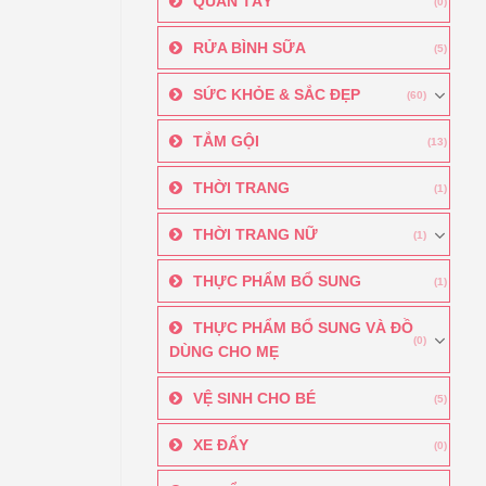
QUẦN TÂY
(0)
RỬA BÌNH SỮA
(5)
SỨC KHỎE & SẮC ĐẸP
(60)
TẮM GỘI
(13)
THỜI TRANG
(1)
THỜI TRANG NỮ
(1)
THỰC PHẨM BỔ SUNG
(1)
THỰC PHẨM BỔ SUNG VÀ ĐỒ
(0)
DÙNG CHO MẸ
VỆ SINH CHO BÉ
(5)
XE ĐẨY
(0)