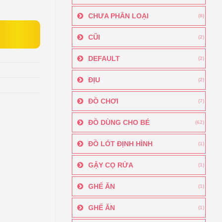
CHƯA PHÂN LOẠI
(8)
CŨI
(2)
DEFAULT
(2)
ĐỊU
(2)
ĐỒ CHƠI
(7)
ĐỒ DÙNG CHO BÉ
(62)
ĐỒ LÓT ĐỊNH HÌNH
(1)
GẬY CỌ RỬA
(1)
GHẾ ĂN
(1)
GHẾ ĂN
(1)