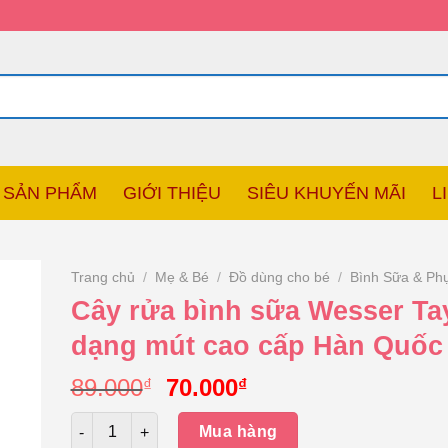
SẢN PHẨM
GIỚI THIỆU
SIÊU KHUYẾN MÃI
L
Trang chủ
/
Mẹ & Bé
/
Đồ dùng cho bé
/
Bình Sữa & Phụ
Cây rửa bình sữa Wesser T
dạng mút cao cấp Hàn Quốc
Giá
Giá
89.000
70.000
₫
₫
gốc
hiện
Số lượng
là:
tại
Mua hàng