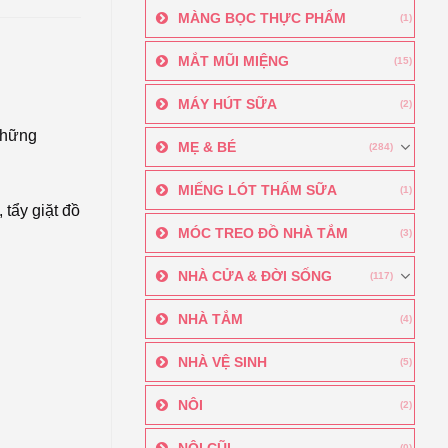
MÀNG BỌC THỰC PHẨM
(1)
MẮT MŨI MIỆNG
(15)
MÁY HÚT SỮA
(2)
 những
MẸ & BÉ
(284)
MIẾNG LÓT THẤM SỮA
(1)
 tẩy giặt đồ
MÓC TREO ĐỒ NHÀ TẮM
(3)
NHÀ CỬA & ĐỜI SỐNG
(117)
NHÀ TẮM
(4)
NHÀ VỆ SINH
(5)
NÔI
(2)
NÔI CŨI
(0)