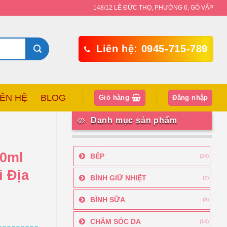
148/12 LÊ ĐỨC THỌ, PHƯỜNG 6, GÒ VẤP
Liên hệ: 0945-715-789
IÊN HỆ
BLOG
Giỏ hàng
Đăng nhập
Danh mục sản phẩm
00ml
BẾP
(24)
i Địa
BÌNH GIỮ NHIỆT
(2)
BÌNH SỮA
(9)
CHĂM SÓC DA
(14)