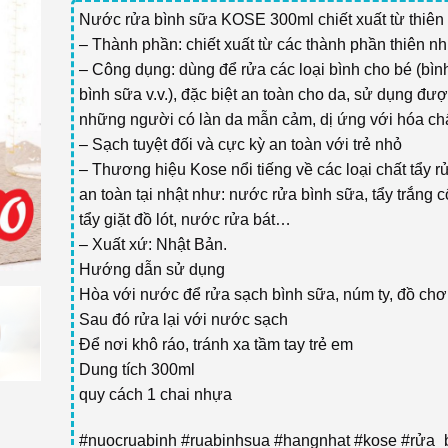
Nước rửa bình sữa KOSE 300ml chiết xuất từ thiên
– Thành phần: chiết xuất từ các thành phần thiên nh
– Công dụng: dùng để rửa các loại bình cho bé (bìn
bình sữa v.v.), đặc biệt an toàn cho da, sử dụng đư
những người có làn da mẫn cảm, dị ứng với hóa chấ
– Sạch tuyệt đối và cực kỳ an toàn với trẻ nhỏ
– Thương hiệu Kose nổi tiếng về các loại chất tẩy r
an toàn tại nhật như: nước rửa bình sữa, tẩy trắng 
tẩy giặt đồ lót, nước rửa bát…
– Xuất xứ: Nhật Bản.
Hướng dẫn sử dụng
Hòa với nước để rửa sạch bình sữa, núm ty, đồ chơ
Sau đó rửa lại với nước sạch
Để nơi khô ráo, tránh xa tầm tay trẻ em
Dung tích 300ml
quy cách 1 chai nhựa
#nuocruabinh #ruabinhsua #hangnhat #kose #rửa_