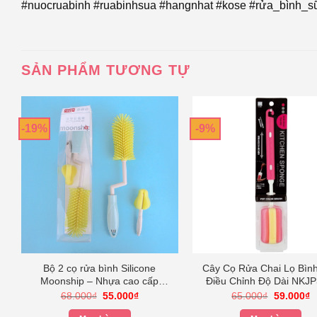
#nuocruabinh #ruabinhsua #hangnhat #kose #rửa_bình_s
SẢN PHẨM TƯƠNG TỰ
-19%
-9%
Bộ 2 cọ rửa bình Silicone
Cây Cọ Rửa Chai Lọ Bìn
Moonship – Nhựa cao cấp
Điều Chỉnh Độ Dài NKJP
không BPA, Xoay 360 độ
Nhật Bản
Giá
Giá
Giá
G
68.000
₫
55.000
₫
65.000
₫
59.000
₫
gốc
hiện
gốc
h
là:
tại
là:
tạ