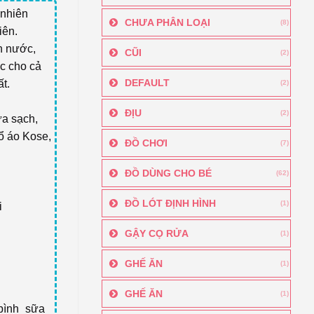
 nhiên
CHƯA PHÂN LOẠI
(8)
iên.
h nước,
CŨI
(2)
ợc cho cả
DEFAULT
t.
(2)
ĐỊU
(2)
ửa sạch,
cổ áo Kose,
ĐỒ CHƠI
(7)
ĐỒ DÙNG CHO BÉ
(62)
ĐỒ LÓT ĐỊNH HÌNH
(1)
i
GẬY CỌ RỬA
(1)
GHẾ ĂN
(1)
GHẾ ĂN
(1)
bình_sữa