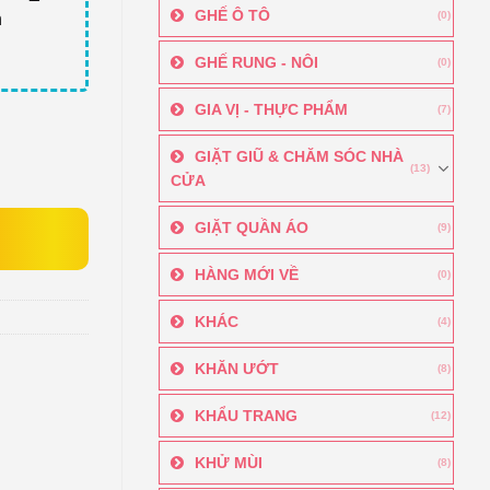
GHẾ Ô TÔ
(0)
h
GHẾ RUNG - NÔI
(0)
GIA VỊ - THỰC PHẨM
(7)
GIẶT GIŨ & CHĂM SÓC NHÀ
(13)
CỬA
GIẶT QUẦN ÁO
(9)
HÀNG MỚI VỀ
(0)
KHÁC
(4)
KHĂN ƯỚT
(8)
KHẨU TRANG
(12)
KHỬ MÙI
(8)