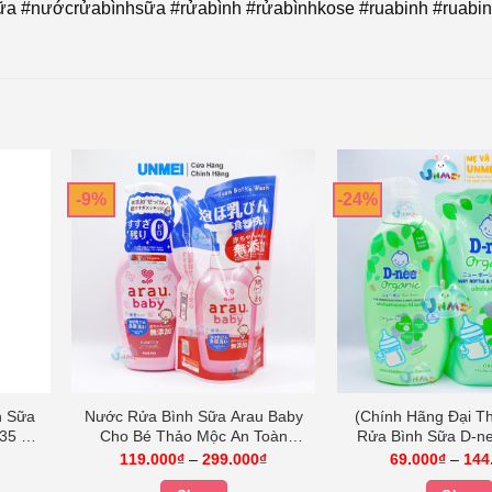
ữa #nướcrửabìnhsữa #rửabình #rửabìnhkose #ruabinh #ruabi
-9%
-24%
h Sữa
Nước Rửa Bình Sữa Arau Baby
(Chính Hãng Đại T
35 –
Cho Bé Thảo Mộc An Toàn
Rửa Bình Sữa D-ne
Chai 500ml/ Túi 450ml
Chai 600/Túi 
iá
Khoảng
119.000
₫
–
299.000
₫
69.000
₫
–
144
iện
giá:
i
từ