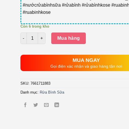
#nướcrửabìnhsữa #rửabình #rửabìnhkose #ruabin
#ruabinhkose
Còn 6 trong kho
Số lượng
Mua hàng
MUA NGAY
Gọi điện xác nhận và giao hàng tận nơi
SKU:
7661711883
Danh mục:
Rửa Bình Sữa