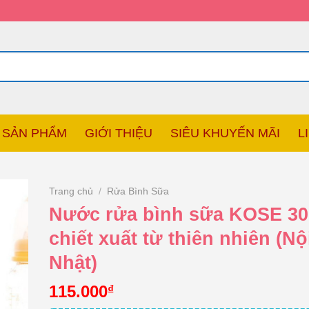
SẢN PHẨM
GIỚI THIỆU
SIÊU KHUYẾN MÃI
L
Trang chủ
/
Rửa Bình Sữa
Nước rửa bình sữa KOSE 3
chiết xuất từ thiên nhiên (Nộ
Nhật)
115.000
₫