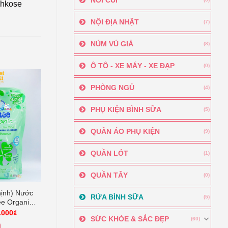
nhkose
NỘI ĐỊA NHẬT
(7)
NÚM VÚ GIẢ
(8)
Ô TÔ - XE MÁY - XE ĐẠP
(0)
PHÒNG NGỦ
(4)
PHỤ KIỆN BÌNH SỮA
(5)
QUẦN ÁO PHỤ KIỆN
(9)
QUẦN LÓT
(1)
QUẦN TÂY
(0)
hịnh) Nước
RỬA BÌNH SỮA
(5)
e Organic
550ml
Khoảng
.000
₫
SỨC KHỎE & SẮC ĐẸP
giá:
(60)
từ