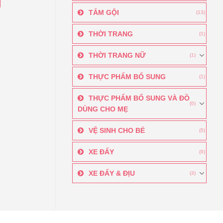
69.000₫
TẮM GỘI
đến
(13)
144.000₫
m
THỜI TRANG
(1)
THỜI TRANG NỮ
(1)
u
THỰC PHẨM BỔ SUNG
(1)
THỰC PHẨM BỔ SUNG VÀ ĐỒ
(0)
DÙNG CHO MẸ
n
VỆ SINH CHO BÉ
(5)
c
XE ĐẨY
(0)
n
XE ĐẨY & ĐỊU
(3)
g
m