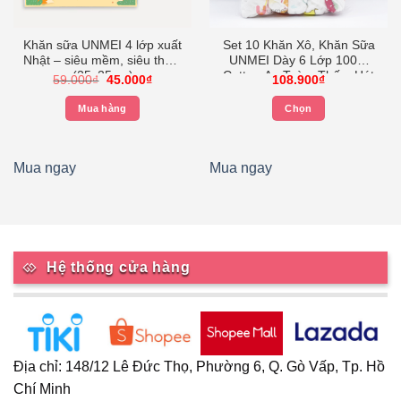
Khăn sữa UNMEI 4 lớp xuất
Set 10 Khăn Xô, Khăn Sữa
Nhật – siêu mềm, siêu thấm
UNMEI Dày 6 Lớp 100%
(25x25cm)
Cotton An Toàn, Thấm Hút
Giá
Giá
59.000
₫
45.000
₫
108.900
₫
Tốt, Tiện Lợi Cho Trẻ Từ Sơ
gốc
hiện
là:
tại
Sinh (5 Khăn Xô Trắng
Mua hàng
Chọn
59.000₫.
là:
KT25x25cm, 5 Khăn Xô
45.000₫.
Sản
Nhăn Hình 30x30cm)
.
phẩm
này
Mua ngay
Mua ngay
có
nhiều
biến
thể.
Các
Hệ thống cửa hàng
tùy
chọn
có
thể
được
Địa chỉ: 148/12 Lê Đức Thọ, Phường 6, Q. Gò Vấp, Tp. Hồ
chọn
Chí Minh
trên