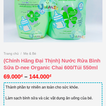
Trang chủ
/
Mẹ & Bé
(Chính Hãng Đại Thịnh) Nước Rửa Bình
Sữa D-nee Organic Chai 600/Túi 550ml
Khoảng
69.000
–
144.000
₫
₫
giá:
từ
Thành phần tự nhiên an toàn cho sức khỏe.
69.000₫
đến
Làm sạch bình sữa và các vật dụng ăn uống của bé.
144.000₫