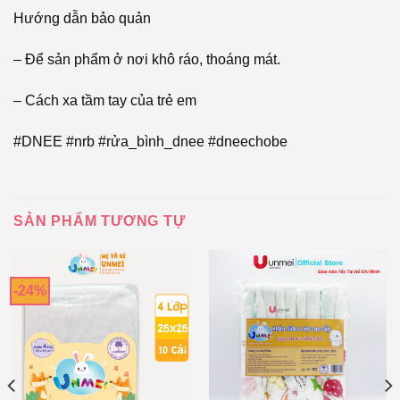
Hướng dẫn bảo quản
– Để sản phẩm ở nơi khô ráo, thoáng mát.
– Cách xa tầm tay của trẻ em
#DNEE #nrb #rửa_bình_dnee #dneechobe
SẢN PHẨM TƯƠNG TỰ
-24%