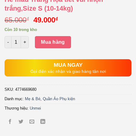
trắng,Size S (10-14kg)
Giá
Giá
65.000
49.000
₫
₫
gốc
hiện
Còn 10 trong kho
là:
tại
Số lượng
65.000₫.
là:
Mua hàng
49.000₫.
MUA NGAY
Gọi điện xác nhận và giao hàng tận nơi
SKU:
4774669680
Danh mục:
Mẹ & Bé
,
Quần Áo Phụ kiện
Thương hiệu:
Unmei