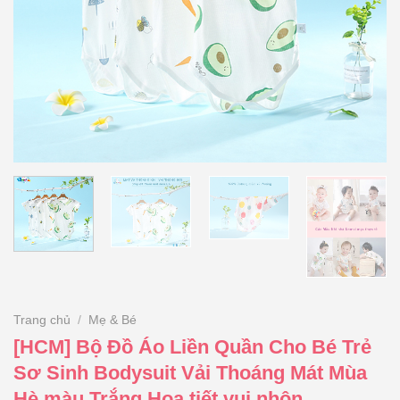
Trang chủ
/
Mẹ & Bé
[HCM] Bộ Đồ Áo Liền Quần Cho Bé Trẻ
Sơ Sinh Bodysuit Vải Thoáng Mát Mùa
Hè màu Trắng Họa tiết vui nhộn