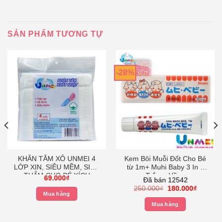
SẢN PHẨM TƯƠNG TỰ
-28%
KHĂN TẮM XÔ UNMEI 4
Kem Bôi Muỗi Đốt Cho Bé
LỚP XỊN, SIÊU MỀM, SIÊU
từ 1m+ Muhi Baby 3 In 1
THẤM CHO BÉ KÍCH
Trắng- Hồng
69.000
₫
Đã bán 12542
THƯỚC 75X80
Giá
Giá
250.000
₫
180.000
₫
Mua hàng
gốc
hiện
là:
tại
.
Mua hàng
250.000₫.
là:
180.000