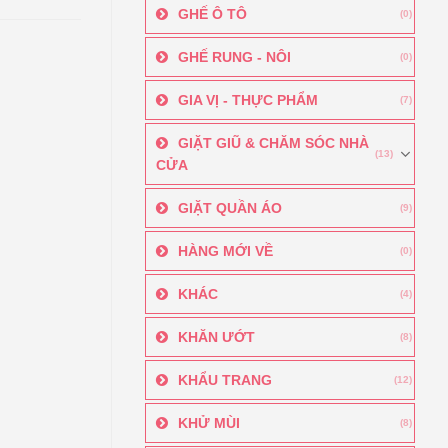
GHẾ Ô TÔ
(0)
GHẾ RUNG - NÔI
(0)
GIA VỊ - THỰC PHẨM
(7)
GIẶT GIŨ & CHĂM SÓC NHÀ
(13)
CỬA
GIẶT QUẦN ÁO
(9)
HÀNG MỚI VỀ
(0)
KHÁC
(4)
KHĂN ƯỚT
(8)
KHẨU TRANG
(12)
KHỬ MÙI
(8)