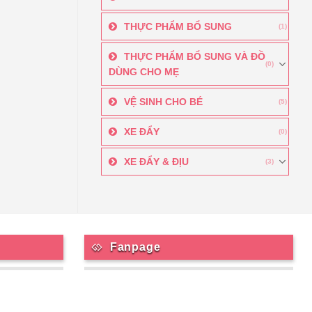
THỰC PHẨM BỔ SUNG
(1)
THỰC PHẨM BỔ SUNG VÀ ĐỒ
(0)
DÙNG CHO MẸ
VỆ SINH CHO BÉ
(5)
XE ĐẨY
(0)
XE ĐẨY & ĐỊU
(3)
Fanpage