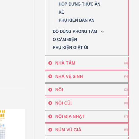
HỘP ĐỰNG THỨC ĂN
KỆ
PHỤ KIỆN BÀN ĂN
ĐỒ DÙNG PHÒNG TẮM
Ổ CẮM ĐIỆN
PHỤ KIỆN GIẶT ỦI
NHÀ TẮM
(4)
NHÀ VỆ SINH
(5)
NÔI
(2)
NÔI CŨI
(0)
NỘI ĐỊA NHẬT
(7)
NÚM VÚ GIẢ
(8)