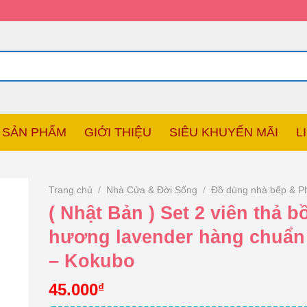
SẢN PHẨM
GIỚI THIỆU
SIÊU KHUYẾN MÃI
L
Trang chủ
/
Nhà Cửa & Đời Sống
/
Đồ dùng nhà bếp & P
( Nhật Bản ) Set 2 viên thả b
hương lavender hàng chuẩn
– Kokubo
45.000
₫