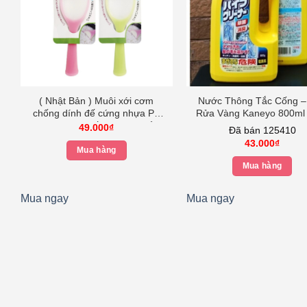
( Nhật Bản ) Muôi xới cơm
Nước Thông Tắc Cống –
chống dính đế cứng nhựa PP
Rửa Vàng Kaneyo 800ml
an toàn cao cấp hàng chuẩn
Bản
49.000
₫
Đã bán 125410
Nhật – Kokubo
43.000
₫
Mua hàng
Mua hàng
Mua ngay
Mua ngay