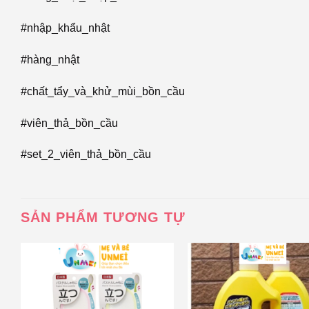
#nhập_khẩu_nhật
#hàng_nhật
#chất_tẩy_và_khử_mùi_bồn_cầu
#viên_thả_bồn_cầu
#set_2_viên_thả_bồn_cầu
SẢN PHẨM TƯƠNG TỰ