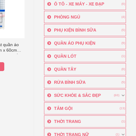
Ô TÔ - XE MÁY - XE ĐẠP
(0)
PHÒNG NGỦ
(4)
PHỤ KIỆN BÌNH SỮA
(5)
QUẦN ÁO PHỤ KIỆN
(9)
ặt quần áo
m x 60cm
 hàng chuẩn
QUẦN LÓT
(1)
ubo
QUẦN TÂY
(0)
RỬA BÌNH SỮA
(5)
SỨC KHỎE & SẮC ĐẸP
(60)
TẮM GỘI
(13)
THỜI TRANG
(1)
THỜI TRANG NỮ
(1)