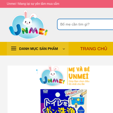
Chuyển
Unmei ! Mang lại sự yên tâm mua sắm
đến
nội
Tìm
dung
kiếm:
TRANG CHỦ
DANH MỤC SẢN PHẨM