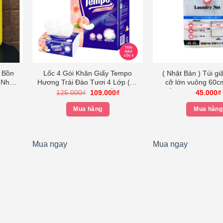
 Bồn
Lốc 4 Gói Khăn Giấy Tempo
( Nhật Bản ) Túi gi
 Nhật
Hương Trái Đào Tươi 4 Lớp (90
cỡ lớn vuông 60c
Tờ/ 1 Gói) Khăn Giấy rút
chất liệu polyester
Giá
Giá
125.000
₫
109.000
₫
45.000
₫
gốc
hiện
Tempo
Nhật – Kok
là:
tại
Mua hàng
Mua hàng
125.000₫.
là:
109.000₫.
Mua ngay
Mua ngay