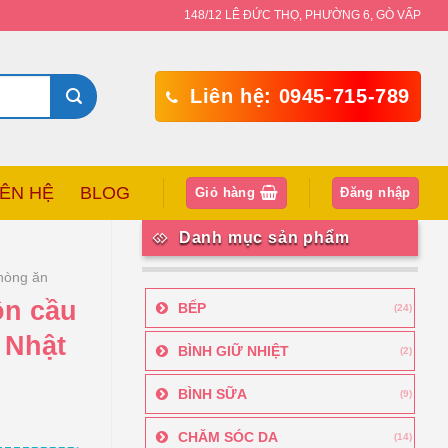
148/12 LÊ ĐỨC THỌ, PHƯỜNG 6, GÒ VẤP
Liên hệ: 0945-715-789
IÊN HỆ
BLOG
Giỏ hàng
Đăng nhập
Danh mục sản phẩm
hòng ăn
ồn cầu
BẾP
(24)
 Nhật
BÌNH GIỮ NHIỆT
(2)
BÌNH SỮA
(9)
CHĂM SÓC DA
(14)