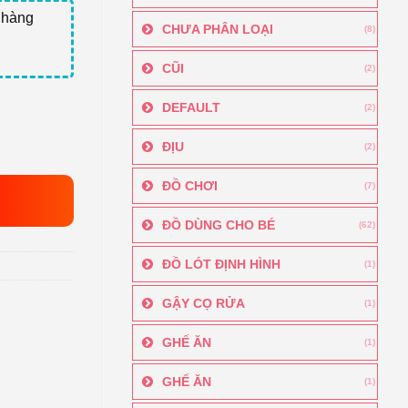
 hàng
CHƯA PHÂN LOẠI
(8)
CŨI
(2)
DEFAULT
(2)
ĐỊU
(2)
ĐỒ CHƠI
(7)
ĐỒ DÙNG CHO BÉ
(62)
ĐỒ LÓT ĐỊNH HÌNH
(1)
GẬY CỌ RỬA
(1)
GHẾ ĂN
(1)
GHẾ ĂN
(1)