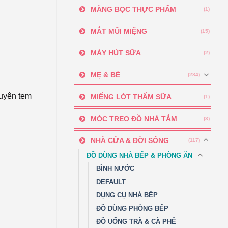
MÀNG BỌC THỰC PHẨM
(1)
MẮT MŨI MIỆNG
(15)
MÁY HÚT SỮA
(2)
MẸ & BÉ
(284)
guyên tem
MIẾNG LÓT THẤM SỮA
(1)
MÓC TREO ĐỒ NHÀ TẮM
(3)
NHÀ CỬA & ĐỜI SỐNG
(117)
ĐỒ DÙNG NHÀ BẾP & PHÒNG ĂN
BÌNH NƯỚC
DEFAULT
DỤNG CỤ NHÀ BẾP
ĐỒ DÙNG PHÒNG BẾP
ĐỒ UỐNG TRÀ & CÀ PHÊ