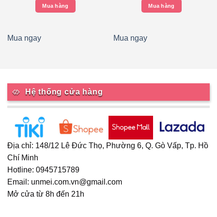
Kokubo
Mua hàng
Mua hàng
Mua ngay
Mua ngay
Hệ thống cửa hàng
Địa chỉ: 148/12 Lê Đức Thọ, Phường 6, Q. Gò Vấp, Tp. Hồ
Chí Minh
Hotline: 0945715789
Email: unmei.com.vn@gmail.com
Mở cửa từ 8h đến 21h