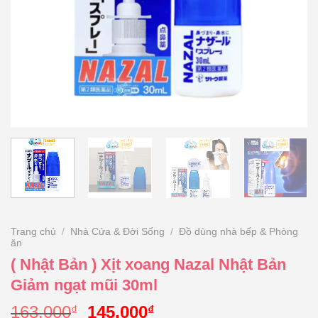
Trang chủ
/
Nhà Cửa & Đời Sống
/
Đồ dùng nhà bếp & Phòng
ăn
( Nhật Bản ) Xịt xoang Nazal Nhật Bản
Giảm ngạt mũi 30ml
Giá
Giá
163.000
145.000
₫
₫