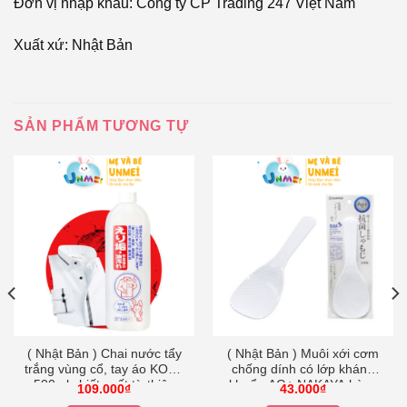
Đơn vị nhập khẩu: Công ty CP Trading 247 Việt Nam
Xuất xứ: Nhật Bản
SẢN PHẨM TƯƠNG TỰ
( Nhật Bản ) Chai nước tẩy
( Nhật Bản ) Muôi xới cơm
trắng vùng cổ, tay áo KOSE
chống dính có lớp kháng
500ml chiết xuất từ thiên
khuẩn AG+ NAKAYA hàng
109.000
₫
43.000
₫
nhiên hàng chuẩn Nhật –
chuẩn Nhật – Kokubo