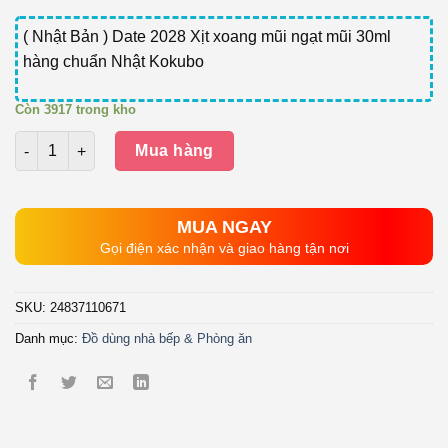
gốc
hiện
là:
tại
( Nhật Bản ) Date 2028 Xịt xoang mũi ngạt mũi 30ml
163.000₫.
là:
hàng chuẩn Nhật Kokubo
145.000₫.
Còn 3917 trong kho
Số lượng
Mua hàng
MUA NGAY
Gọi điện xác nhận và giao hàng tận nơi
SKU:
24837110671
Danh mục:
Đồ dùng nhà bếp & Phòng ăn