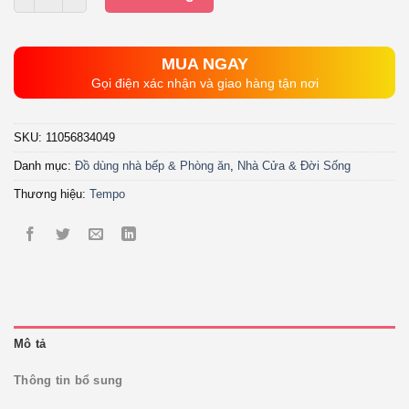
125.000₫.
là:
109.000₫.
MUA NGAY
Gọi điện xác nhận và giao hàng tận nơi
SKU:
11056834049
Danh mục:
Đồ dùng nhà bếp & Phòng ăn
,
Nhà Cửa & Đời Sống
Thương hiệu:
Tempo
Mô tả
Thông tin bổ sung