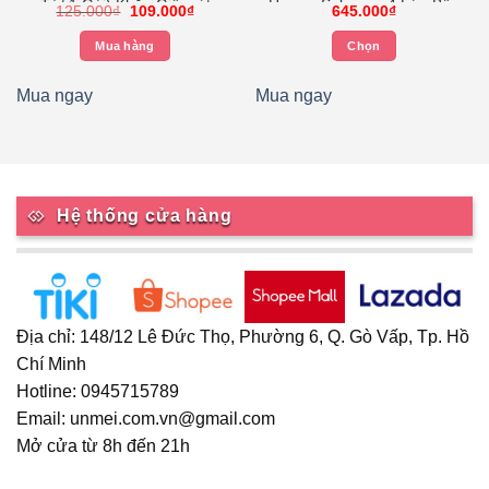
Tờ/ 1 Gói) Khăn Giấy rút
Hương Sakura – 4 Lớp Bền
Giá
Giá
125.000
₫
109.000
₫
645.000
₫
Tempo
Dai, An Toàn Cho Da –
gốc
hiện
là:
tại
Thương Hiệu Đức
Mua hàng
Chọn
125.000₫.
là:
0₫.
109.000₫.
Sản
phẩm
Mua ngay
Mua ngay
này
có
nhiều
biến
thể.
Hệ thống cửa hàng
Các
tùy
chọn
có
thể
Địa chỉ: 148/12 Lê Đức Thọ, Phường 6, Q. Gò Vấp, Tp. Hồ
được
Chí Minh
chọn
Hotline: 0945715789
trên
trang
Email: unmei.com.vn@gmail.com
sản
Mở cửa từ 8h đến 21h
phẩm