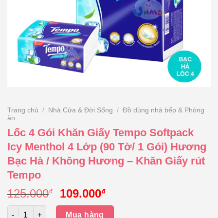
Trang chủ
/
Nhà Cửa & Đời Sống
/
Đồ dùng nhà bếp & Phòng
ăn
Lốc 4 Gói Khăn Giấy Tempo Softpack
Icy Menthol 4 Lớp (90 Tờ/ 1 Gói) Hương
Bạc Hà / Không Hương – Khăn Giấy rút
Tempo
Giá
Giá
125.000
109.000
₫
₫
gốc
hiện
Số lượng
là:
tại
Mua hàng