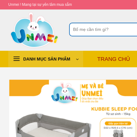
Chuyển
Unmei ! Mang lại sự yên tâm mua sắm
đến
nội
Tìm
dung
kiếm:
TRANG CHỦ
DANH MỤC SẢN PHẨM