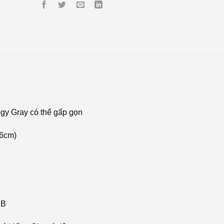
gy Gray có thể gấp gọn
86cm)
NB