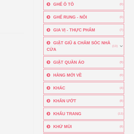
GHẾ Ô TÔ
(0)
GHẾ RUNG - NÔI
(0)
GIA VỊ - THỰC PHẨM
(7)
GIẶT GIŨ & CHĂM SÓC NHÀ
(13)
CỬA
GIẶT QUẦN ÁO
(9)
HÀNG MỚI VỀ
(0)
KHÁC
(4)
KHĂN ƯỚT
(8)
KHẨU TRANG
(12)
KHỬ MÙI
(8)