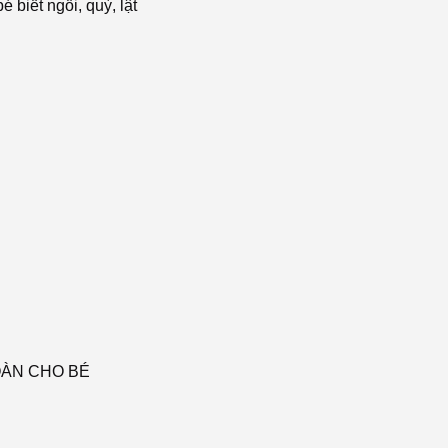
 biết ngồi, quỳ, lật
OÀN CHO BÉ