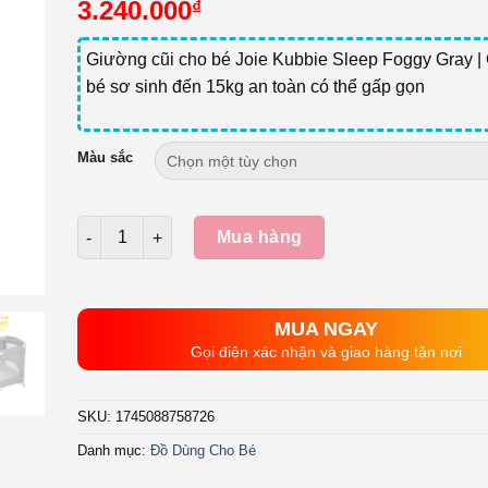
3.240.000
₫
Giường cũi cho bé Joie Kubbie Sleep Foggy Gray | 
bé sơ sinh đến 15kg an toàn có thể gấp gọn
Màu sắc
Số lượng
Mua hàng
MUA NGAY
Gọi điện xác nhận và giao hàng tận nơi
SKU:
1745088758726
Danh mục:
Đồ Dùng Cho Bé