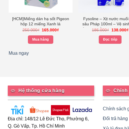
[HCM]Miếng dán hạ sốt Pigeon
Fysoline – Xịt nước muối
hộp 12 miếng Xanh lá
sâu Pháp 100ml – Vệ sinh
ẩm, cân bằng sinh lý niê
Giá
Giá
Giá
250.000
₫
165.000
₫
186.000
₫
138.000
₫
gốc
hiện
gốc
mũi
là:
tại
là:
Mua hàng
Đọc tiếp
250.000₫.
là:
186.000₫
165.000₫.
00₫.
Mua ngay
Hệ thống cửa hàng
Chính
Chính sách 
Đổi trả hàng
Địa chỉ: 148/12 Lê Đức Thọ, Phường 6,
Q. Gò Vấp, Tp. Hồ Chí Minh
Xử lý đơn h