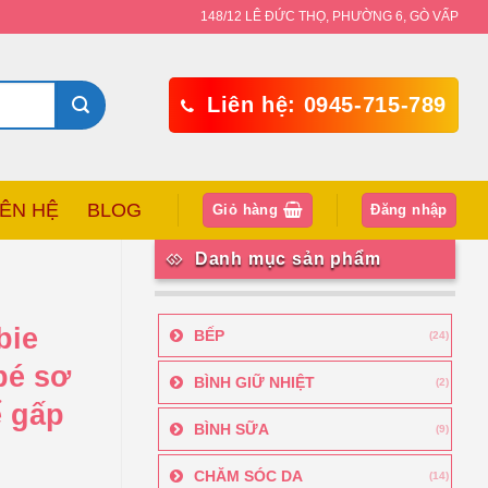
148/12 LÊ ĐỨC THỌ, PHƯỜNG 6, GÒ VẤP
Liên hệ: 0945-715-789
IÊN HỆ
BLOG
Giỏ hàng
Đăng nhập
Danh mục sản phẩm
bie
BẾP
(24)
bé sơ
BÌNH GIỮ NHIỆT
(2)
ể gấp
BÌNH SỮA
(9)
CHĂM SÓC DA
(14)