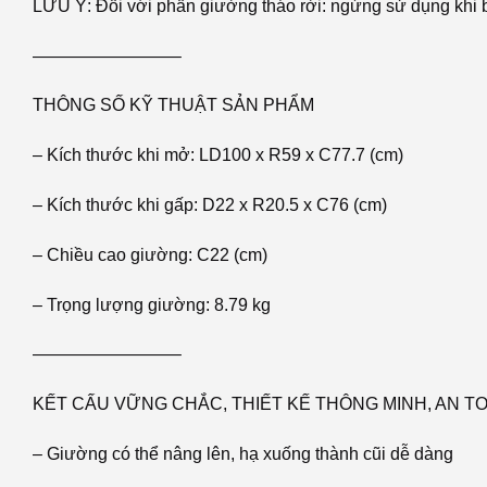
LƯU Ý: Đối với phần giường tháo rời: ngừng sử dụng khi bé
————————–
THÔNG SỐ KỸ THUẬT SẢN PHẨM
– Kích thước khi mở: LD100 x R59 x C77.7 (cm)
– Kích thước khi gấp: D22 x R20.5 x C76 (cm)
– Chiều cao giường: C22 (cm)
– Trọng lượng giường: 8.79 kg
————————–
KẾT CẤU VỮNG CHẮC, THIẾT KẾ THÔNG MINH, AN T
– Giường có thể nâng lên, hạ xuống thành cũi dễ dàng