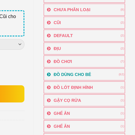
CHƯA PHÂN LOẠI
(8)
Cũi cho
CŨI
(2)
DEFAULT
(2)
ĐỊU
(2)
ĐỒ CHƠI
(7)
ĐỒ DÙNG CHO BÉ
(62)
ĐỒ LÓT ĐỊNH HÌNH
(1)
GẬY CỌ RỬA
(1)
GHẾ ĂN
(1)
GHẾ ĂN
(1)