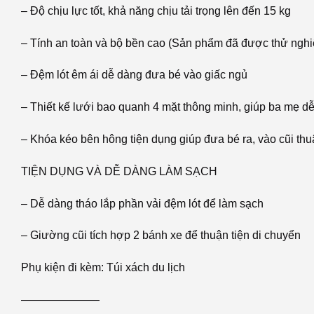
– Độ chịu lực tốt, khả năng chịu tải trọng lên đến 15 kg
– Tính an toàn và bộ bền cao (Sản phẩm đã được thử nghi
– Đệm lót êm ái dễ dàng đưa bé vào giấc ngủ
– Thiết kế lưới bao quanh 4 mặt thông minh, giúp ba mẹ d
– Khóa kéo bên hông tiện dụng giúp đưa bé ra, vào cũi thu
TIỆN DỤNG VÀ DỄ DÀNG LÀM SẠCH
– Dễ dàng tháo lắp phần vải đệm lót để làm sạch
– Giường cũi tích hợp 2 bánh xe để thuận tiện di chuyển
Phụ kiện đi kèm: Túi xách du lịch
———————