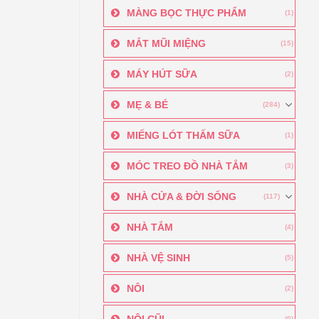
MÀNG BỌC THỰC PHẨM
(1)
MẮT MŨI MIỆNG
(15)
MÁY HÚT SỮA
(2)
MẸ & BÉ
(284)
MIẾNG LÓT THẤM SỮA
(1)
MÓC TREO ĐỒ NHÀ TẮM
(3)
NHÀ CỬA & ĐỜI SỐNG
(117)
NHÀ TẮM
(4)
NHÀ VỆ SINH
(5)
NÔI
(2)
NÔI CŨI
(0)