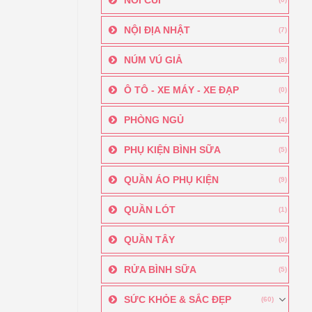
NỘI ĐỊA NHẬT
(7)
NÚM VÚ GIẢ
(8)
Ô TÔ - XE MÁY - XE ĐẠP
(0)
PHÒNG NGỦ
(4)
PHỤ KIỆN BÌNH SỮA
(5)
QUẦN ÁO PHỤ KIỆN
(9)
QUẦN LÓT
(1)
QUẦN TÂY
(0)
RỬA BÌNH SỮA
(5)
SỨC KHỎE & SẮC ĐẸP
(60)