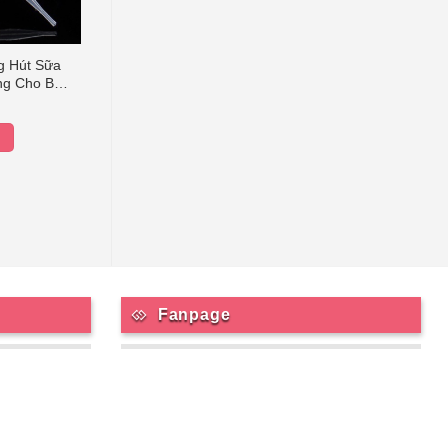
g Hút Sữa
ng Cho Bé
ml
Fanpage