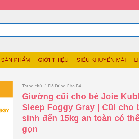
SẢN PHẨM
GIỚI THIỆU
SIÊU KHUYẾN MÃI
L
Trang chủ
/
Đồ Dùng Cho Bé
Giường cũi cho bé Joie Kub
Sleep Foggy Gray | Cũi cho 
sinh đến 15kg an toàn có th
gọn