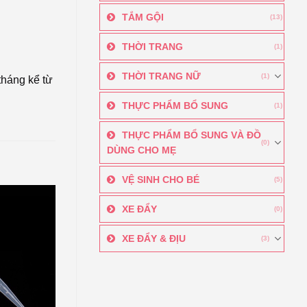
TẮM GỘI
(13)
THỜI TRANG
(1)
THỜI TRANG NỮ
(1)
tháng kể từ
THỰC PHẨM BỔ SUNG
(1)
THỰC PHẨM BỔ SUNG VÀ ĐỒ
(0)
DÙNG CHO MẸ
VỆ SINH CHO BÉ
(5)
XE ĐẨY
(0)
XE ĐẨY & ĐỊU
(3)