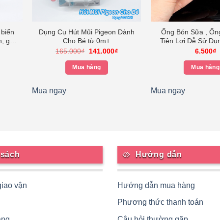
 biển
Dụng Cụ Hút Mũi Pigeon Dành
Ống Bón Sữa , Ốn
, giữ
Cho Bé từ 0m+
Tiện Lợi Dễ Sử Dụ
m mạc
Yêu Loại 3
Giá
Giá
Giá
165.000
₫
141.000
₫
6.500
₫
hiện
gốc
hiện
tại
là:
tại
Mua hàng
Mua hàng
.
là:
165.000₫.
là:
138.000₫.
141.000₫.
Mua ngay
Mua ngay
 sách
Hướng dẫn
giao vận
Hướng dẫn mua hàng
Phương thức thanh toán
àng
Câu hỏi thường gặp