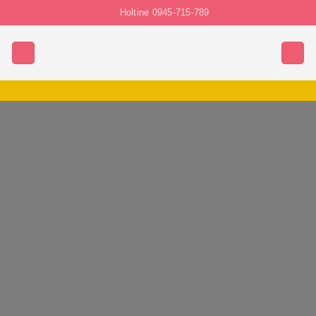
Chuyển
Holtine 0945-715-789
đến
nội
dung