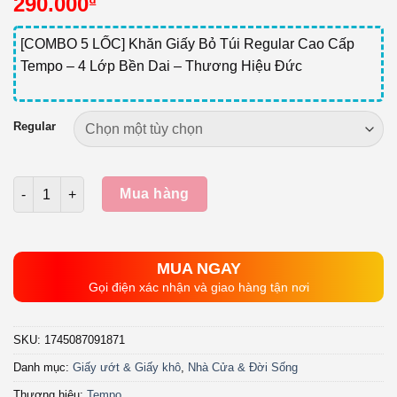
290.000
₫
[COMBO 5 LỐC] Khăn Giấy Bỏ Túi Regular Cao Cấp
Tempo – 4 Lớp Bền Dai – Thương Hiệu Đức
Regular
Số lượng
Mua hàng
MUA NGAY
Gọi điện xác nhận và giao hàng tận nơi
SKU:
1745087091871
Danh mục:
Giấy ướt & Giấy khô
,
Nhà Cửa & Đời Sống
Thương hiệu:
Tempo