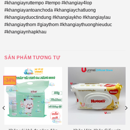
#khangiayruttempo #tempo #khangiay4lop
#khangiayantoanchoda #khangiaychatluong
#khangiayduoctindung #khangiaykho #khangiaylau
#khangiaythom #giaythom #khangiaythuonghieuduc
#khangiaynhapkhau
SẢN PHẨM TƯƠNG TỰ
-34%