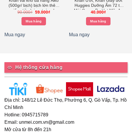
Khăn vải khô đa năng Aiko
Khăn Ướt, Khăn Giấy ướt
(500gr/ bịch) bịch lớn thêm
Huggies Dưỡng Ẩm 72 tờ
miếng tiện lợi an toàn cho
Mùi Cacao Bơ Hạt Mỡ, An
Giá
Giá
90.000
₫
59.000
₫
40.000
₫
bé sơ sinh KKT500
Toàn Cho Làn Da Trẻ Sơ
gốc
hiện
là:
tại
Sinh
Mua hàng
Mua hàng
90.000₫.
là:
59.000₫.
Mua ngay
Mua ngay
Hệ thống cửa hàng
Địa chỉ: 148/12 Lê Đức Thọ, Phường 6, Q. Gò Vấp, Tp. Hồ
Chí Minh
Hotline: 0945715789
Email: unmei.com.vn@gmail.com
Mở cửa từ 8h đến 21h