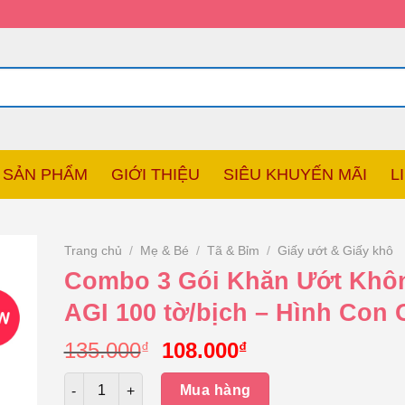
SẢN PHẨM
GIỚI THIỆU
SIÊU KHUYẾN MÃI
L
Trang chủ
/
Mẹ & Bé
/
Tã & Bỉm
/
Giấy ướt & Giấy khô
Combo 3 Gói Khăn Ướt Khô
AGI 100 tờ/bịch – Hình Con 
Giá
Giá
135.000
108.000
₫
₫
gốc
hiện
Số lượng
là:
tại
Mua hàng