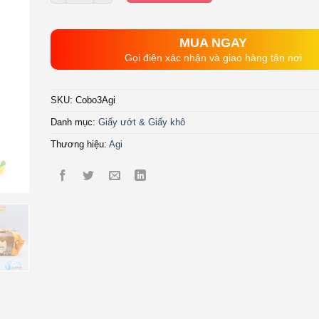
135.000₫.
là:
108.000₫.
MUA NGAY
Gọi điện xác nhận và giao hàng tận nơi
SKU:
Cobo3Agi
Danh mục:
Giấy ướt & Giấy khô
Thương hiệu:
Agi