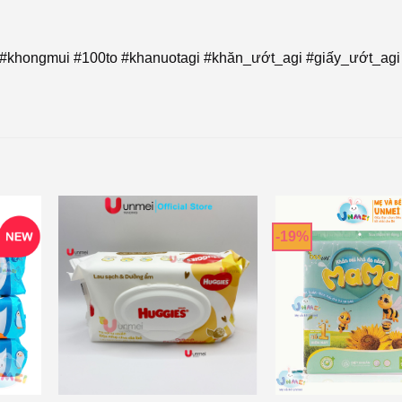
#khongmui #100to #khanuotagi #khăn_ướt_agi #giấy_ướt_agi
-19%