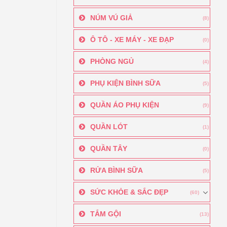
NÚM VÚ GIẢ
(8)
Ô TÔ - XE MÁY - XE ĐẠP
(0)
PHÒNG NGỦ
(4)
PHỤ KIỆN BÌNH SỮA
(5)
QUẦN ÁO PHỤ KIỆN
(9)
QUẦN LÓT
(1)
QUẦN TÂY
(0)
RỬA BÌNH SỮA
(5)
SỨC KHỎE & SẮC ĐẸP
(60)
TẮM GỘI
(13)