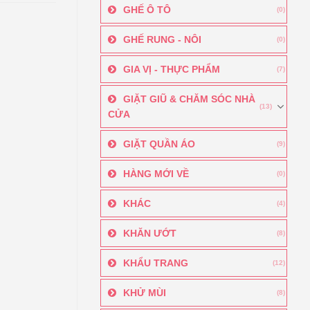
GHẾ Ô TÔ
(0)
GHẾ RUNG - NÔI
(0)
GIA VỊ - THỰC PHẨM
(7)
GIẶT GIŨ & CHĂM SÓC NHÀ
(13)
CỬA
GIẶT QUẦN ÁO
(9)
HÀNG MỚI VỀ
(0)
KHÁC
(4)
KHĂN ƯỚT
(8)
KHẨU TRANG
(12)
KHỬ MÙI
(8)