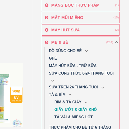
MÀNG BỌC THỰC PHẨM
(1)
MẮT MŨI MIỆNG
(15)
MÁY HÚT SỮA
(2)
MẸ & BÉ
(284)
ĐỒ DÙNG CHO BÉ
GHẾ
MÁY HÚT SỮA - TRỮ SỮA
SỮA CÔNG THỨC 0-24 THÁNG TUỔI
SỮA TRÊN 24 THÁNG TUỔI
TÃ & BỈM
BỈM & TÃ GIẤY
GIẤY ƯỚT & GIẤY KHÔ
TÃ VẢI & MIẾNG LÓT
THỰC PHẨM CHO BÉ TỪ 6 THÁNG