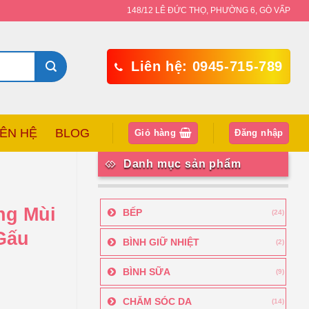
148/12 LÊ ĐỨC THỌ, PHƯỜNG 6, GÒ VẤP
Liên hệ: 0945-715-789
IÊN HỆ
BLOG
Giỏ hàng
Đăng nhập
Danh mục sản phẩm
ng Mùi
BẾP
(24)
Gấu
BÌNH GIỮ NHIỆT
(2)
BÌNH SỮA
(9)
CHĂM SÓC DA
(14)