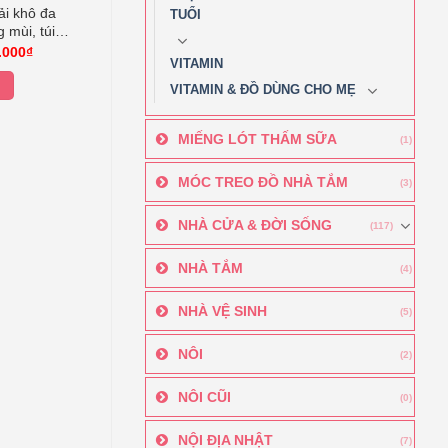
ải khô đa
TUỔI
mùi, túi
Giá
.000
₫
hiện
VITAMIN
tại
VITAMIN & ĐỒ DÙNG CHO MẸ
.000₫.
là:
105.000₫.
MIẾNG LÓT THẤM SỮA
(1)
MÓC TREO ĐỒ NHÀ TẮM
(3)
NHÀ CỬA & ĐỜI SỐNG
(117)
NHÀ TẮM
(4)
NHÀ VỆ SINH
(5)
NÔI
(2)
NÔI CŨI
(0)
NỘI ĐỊA NHẬT
(7)