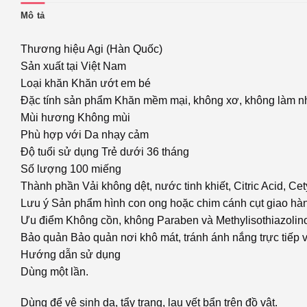
Mô tả
Thương hiệu Agi (Hàn Quốc)
Sản xuất tại Việt Nam
Loại khăn Khăn ướt em bé
Đặc tính sản phẩm Khăn mềm mại, không xơ, không làm nh
Mùi hương Không mùi
Phù hợp với Da nhạy cảm
Độ tuổi sử dụng Trẻ dưới 36 tháng
Số lượng 100 miếng
Thành phần Vải không dệt, nước tinh khiết, Citric Acid, C
Lưu ý Sản phẩm hình con ong hoặc chim cánh cụt giao hà
Ưu điểm Không cồn, không Paraben và Methylisothiazolin
Bảo quản Bảo quản nơi khô mát, tránh ánh nắng trực tiếp 
Hướng dẫn sử dụng
Dùng một lần.
Dùng để vệ sinh da, tẩy trang, lau vết bẩn trên đồ vật.