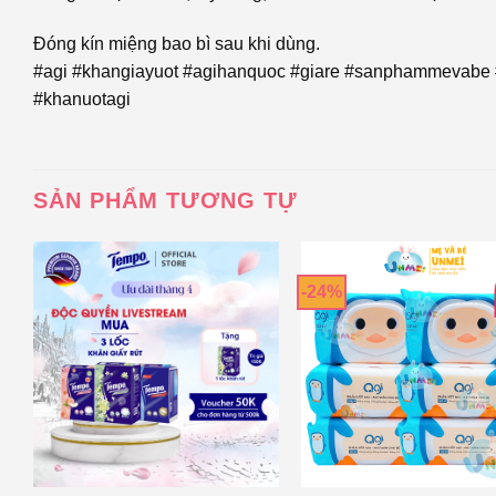
Đóng kín miệng bao bì sau khi dùng.
#agi #khangiayuot #agihanquoc #giare #sanphammevabe 
#khanuotagi
SẢN PHẨM TƯƠNG TỰ
-24%