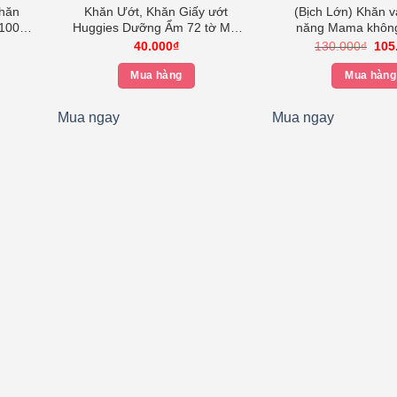
Khăn
Khăn Ướt, Khăn Giấy ướt
(Bịch Lớn) Khăn v
100
Huggies Dưỡng Ẩm 72 tờ Mùi
năng Mama không 
 Cụt
Cacao Bơ Hạt Mỡ, An Toàn
900g
Giá
Giá
40.000
₫
130.000
₫
105
hiện
gốc
Cho Làn Da Trẻ Sơ Sinh
tại
là:
Mua hàng
Mua hàng
.
là:
130
204.000₫.
Mua ngay
Mua ngay