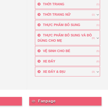
THỜI TRANG
(1)
THỜI TRANG NỮ
(1)
THỰC PHẨM BỔ SUNG
(1)
THỰC PHẨM BỔ SUNG VÀ ĐỒ
(0)
DÙNG CHO MẸ
VỆ SINH CHO BÉ
(5)
XE ĐẨY
(0)
XE ĐẨY & ĐỊU
(3)
Fanpage