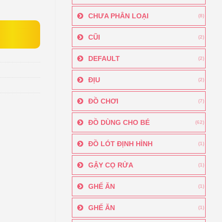
CHƯA PHÂN LOẠI
(8)
CŨI
(2)
DEFAULT
(2)
ĐỊU
(2)
ĐỒ CHƠI
(7)
ĐỒ DÙNG CHO BÉ
(62)
ĐỒ LÓT ĐỊNH HÌNH
(1)
GẬY CỌ RỬA
(1)
GHẾ ĂN
(1)
GHẾ ĂN
(1)