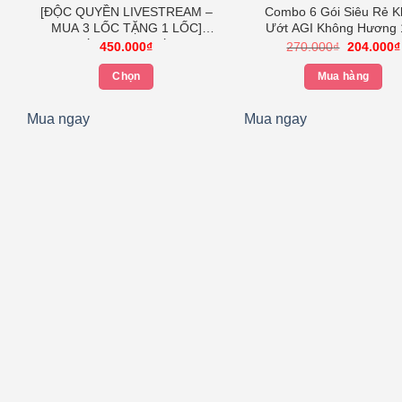
[ĐỘC QUYỀN LIVESTREAM –
Combo 6 Gói Siêu Rẻ 
MUA 3 LỐC TẶNG 1 LỐC]
Ướt AGI Không Hương 
Khăn Giấy Rút Cao Cấp Tempo
Tờ/gói Hình Chim Cánh
Giá
450.000
₫
270.000
₫
204.000
₫
gốc
4 Lớp Bền Dai, An Toàn Cho
là:
Da Thương Hiệu Đức
Chọn
Mua hàng
270.000₫
00₫.
Sản
Mua ngay
Mua ngay
phẩm
này
có
nhiều
biến
thể.
Các
tùy
chọn
có
thể
được
chọn
trên