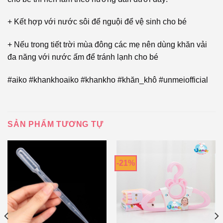
+ Kết hợp với nước sôi để nguội để vệ sinh cho bé
+ Nếu trong tiết trời mùa đông các mẹ nên dùng khăn vải
đa năng với nước ấm để tránh lạnh cho bé
#aiko #khankhoaiko #khankho #khăn_khô #unmeiofficial
SẢN PHẨM TƯƠNG TỰ
-21%