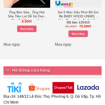
Ống Bón Sữa , Ống Hút
Set 5 Móc Gấu Phơi Đồ Em
Sữa Tiện Lợi Dễ Sử Dụng
Bé BABY HOOD UNMEI –
Cho Bé Yêu Loại 3ml
Móc Phơi Quần Áo Trê Em
6.500
₫
Đã bán 125410
– Xoay 360 độ- Nhựa Cao
Giá
Giá
95.000
₫
75.000
₫
Cấp màu Hồng
Mua hàng
gốc
hiện
là:
tại
0₫.
Mua hàng
95.000₫.
là:
75.000₫.
Mua ngay
Mua ngay
Hệ thống cửa hàng
Địa chỉ: 148/12 Lê Đức Thọ, Phường 6, Q. Gò Vấp, Tp. Hồ
Chí Minh