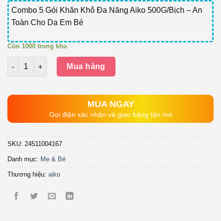
Combo 5 Gói Khăn Khô Đa Năng Aiko 500G/Bịch – An
Toàn Cho Da Em Bé
Còn 1000 trong kho
Số lượng
Mua hàng
MUA NGAY
Gọi điện xác nhận và giao hàng tận nơi
SKU:
24511004167
Danh mục:
Mẹ & Bé
Thương hiệu:
aiko