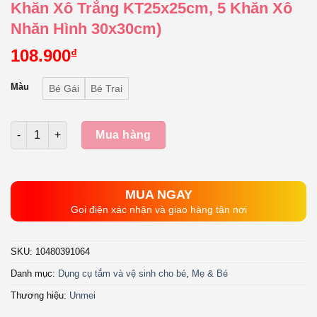
Khăn Xô Trắng KT25x25cm, 5 Khăn Xô
Nhăn Hình 30x30cm)
108.900
₫
Màu
Bé Gái
Bé Trai
Số lượng
Mua hàng
MUA NGAY
Gọi điện xác nhận và giao hàng tận nơi
SKU:
10480391064
Danh mục:
Dụng cụ tắm và vệ sinh cho bé
,
Mẹ & Bé
Thương hiệu:
Unmei