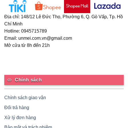
chọn
có
thể
Địa chỉ: 148/12 Lê Đức Thọ, Phường 6, Q. Gò Vấp, Tp. Hồ
được
Chí Minh
chọn
Hotline: 0945715789
trên
trang
Email: unmei.com.vn@gmail.com
sản
Mở cửa từ 8h đến 21h
phẩm
Chính sách
Chính sách giao vận
Đổi trả hàng
Xử lý đơn hàng
Bảo mật và trách nhiệm