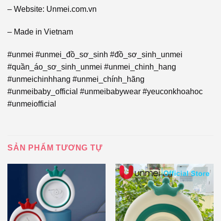
– Website: Unmei.com.vn
– Made in Vietnam
#unmei #unmei_đồ_sơ_sinh #đồ_sơ_sinh_unmei
#quần_áo_sơ_sinh_unmei #unmei_chinh_hang
#unmeichinhhang #unmei_chính_hãng
#unmeibaby_official #unmeibabywear #yeuconkhoahoc
#unmeiofficial
SẢN PHẨM TƯƠNG TỰ