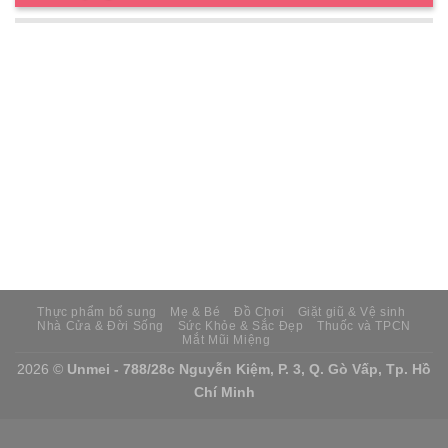
Thực phẩm bổ sung
Mẹ & Bé
Đồ Chơi
Giặt giũ & Vệ sinh
Nhà Cửa & Đời Sống
Sức Khỏe & Sắc Đẹp
Thuốc và TPCN
Mắt Mũi Miệng
2026 ©
Unmei - 788/28c Nguyễn Kiệm, P. 3, Q. Gò Vấp, Tp. Hồ
Chí Minh