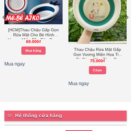
[HCM]Thau Chậu Gấp Gọn
Rửa Mặt Cho Bé Hình
Vương Miện Bền Tiện Dụng
69.000
₫
Cho Cả Gia Đình – MÀU BÉ
Thau Chậu Rửa Mặt Gấp
TRAI – NGẪU NHIÊN Khác
Mua hàng
Gọn Vương Miện Họa Tiết
.
Bò Đáng Yêu, Thau Đa
75.000
₫
Mua ngay
Năng Dành Cho Bé Và Gia
Đình – Unmei Trading Shop
Chọn
Sản
phẩm
Mua ngay
này
có
nhiều
biến
thể.
Hệ thống cửa hàng
Các
tùy