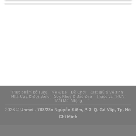
Thực phẩm bổ sung
Mẹ & Bé
Đồ Chơi
Giặt giũ & Vệ sinh
Nhà Cửa & Đời Sống
Sức Khỏe & Sắc Đẹp
Thuốc và TPCN
Mắt Mũi Miệng
2026 ©
Unmei - 788/28c Nguyễn Kiệm, P. 3, Q. Gò Vấp, Tp. Hồ
Chí Minh