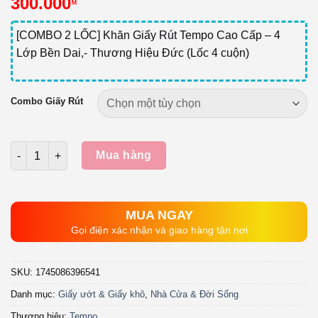
300.000
₫
[COMBO 2 LỐC] Khăn Giấy Rút Tempo Cao Cấp – 4
Lớp Bền Dai,- Thương Hiệu Đức (Lốc 4 cuộn)
Combo Giấy Rút
Số lượng
Mua hàng
MUA NGAY
Gọi điện xác nhận và giao hàng tận nơi
SKU:
1745086396541
Danh mục:
Giấy ướt & Giấy khô
,
Nhà Cửa & Đời Sống
Thương hiệu:
Tempo