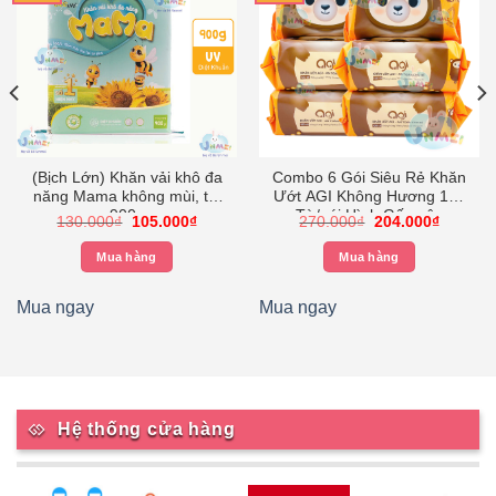
(Bịch Lớn) Khăn vải khô đa
Combo 6 Gói Siêu Rẻ Khăn
năng Mama không mùi, túi
Ướt AGI Không Hương 100
900g
Tờ/gói Hình Gấu nâu
Giá
Giá
Giá
Giá
130.000
₫
105.000
₫
270.000
₫
204.000
₫
gốc
hiện
gốc
hiện
là:
tại
là:
tại
Mua hàng
Mua hàng
130.000₫.
là:
270.000₫.
là:
.
105.000₫.
204.000
Mua ngay
Mua ngay
Hệ thống cửa hàng