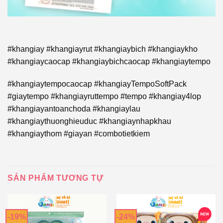
#khangiay #khangiayrut #khangiaybich #khangiaykho
#khangiaycaocap #khangiaybichcaocap #khangiaytempo
#khangiaytempocaocap #khangiayTempoSoftPack
#giaytempo #khangiayruttempo #tempo #khangiay4lop
#khangiayantoanchoda #khangiaylau
#khangiaythuonghieuduc #khangiaynhapkhau
#khangiaythom #giayan #combotietkiem
SẢN PHẨM TƯƠNG TỰ
-19%
-24%