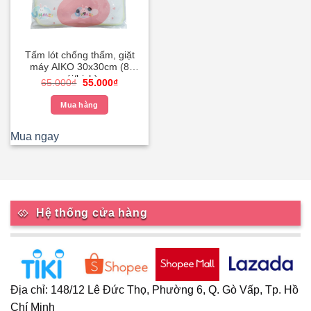
Tấm lót chống thấm, giặt
máy AIKO 30x30cm (8
cái/bịch)
Giá
Giá
65.000
₫
55.000
₫
gốc
hiện
là:
tại
Mua hàng
65.000₫.
là:
55.000₫.
Mua ngay
Hệ thống cửa hàng
Địa chỉ: 148/12 Lê Đức Thọ, Phường 6, Q. Gò Vấp, Tp. Hồ
Chí Minh