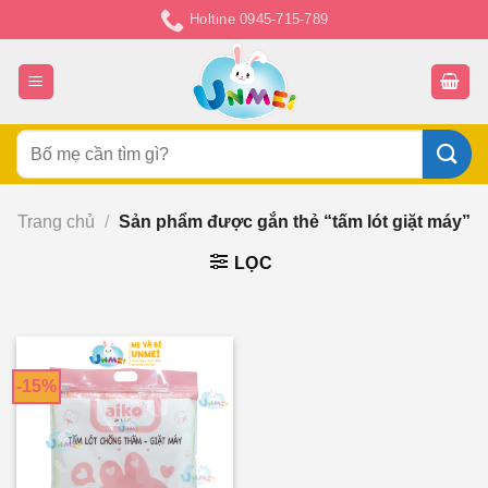
Chuyển
Holtine 0945-715-789
đến
nội
dung
Tìm
kiếm:
Trang chủ
/
Sản phẩm được gắn thẻ “tấm lót giặt máy”
LỌC
-15%