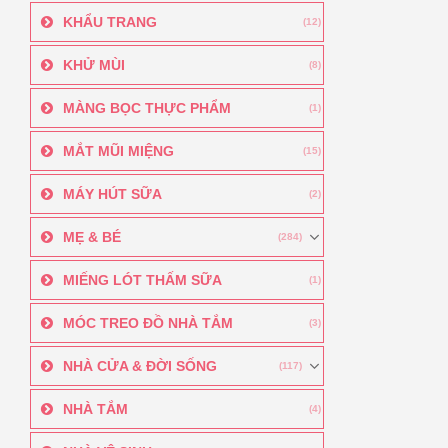
KHẨU TRANG
(12)
KHỬ MÙI
(8)
MÀNG BỌC THỰC PHẨM
(1)
MẮT MŨI MIỆNG
(15)
MÁY HÚT SỮA
(2)
MẸ & BÉ
(284)
MIẾNG LÓT THẤM SỮA
(1)
MÓC TREO ĐỒ NHÀ TẮM
(3)
NHÀ CỬA & ĐỜI SỐNG
(117)
NHÀ TẮM
(4)