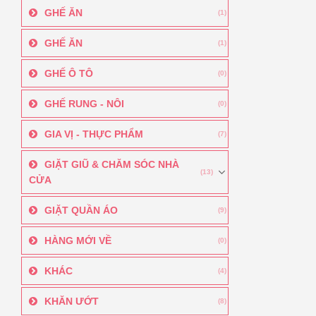
GHẾ ĂN
(1)
GHẾ ĂN
(1)
GHẾ Ô TÔ
(0)
GHẾ RUNG - NÔI
(0)
GIA VỊ - THỰC PHẨM
(7)
GIẶT GIŨ & CHĂM SÓC NHÀ
(13)
CỬA
GIẶT QUẦN ÁO
(9)
HÀNG MỚI VỀ
(0)
KHÁC
(4)
KHĂN ƯỚT
(8)