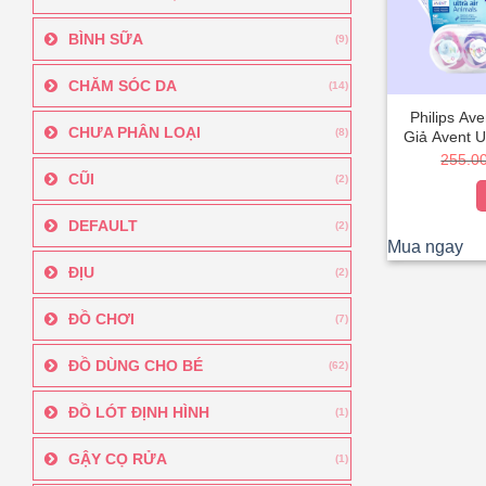
BÌNH SỮA
(9)
CHĂM SÓC DA
(14)
Philips Av
CHƯA PHÂN LOẠI
(8)
Giả Avent Ul
Cho Bé Ng
255.0
Nha Đầu Dẹ
CŨI
(2)
Ch
DEFAULT
(2)
Mua ngay
ĐỊU
(2)
ĐỒ CHƠI
(7)
ĐỒ DÙNG CHO BÉ
(62)
ĐỒ LÓT ĐỊNH HÌNH
(1)
GẬY CỌ RỬA
(1)