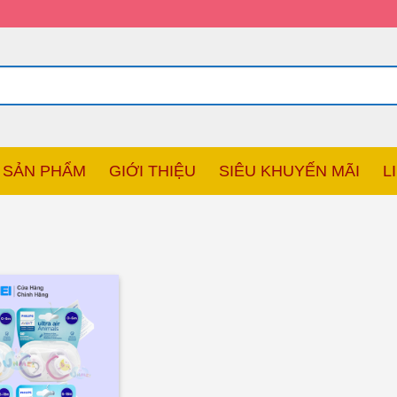
SẢN PHẨM
GIỚI THIỆU
SIÊU KHUYẾN MÃI
L