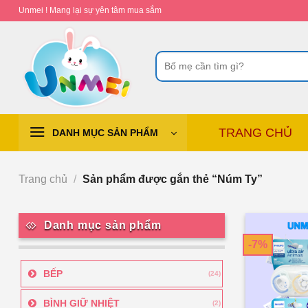
Chuyển
Unmei ! Mang lại sự yên tâm mua sắm
đến
nội
Tìm
dung
kiếm:
TRANG CHỦ
DANH MỤC SẢN PHẨM
Trang chủ
/
Sản phẩm được gắn thẻ “Núm Ty”
Danh mục sản phẩm
-7%
BẾP
(24)
BÌNH GIỮ NHIỆT
(2)