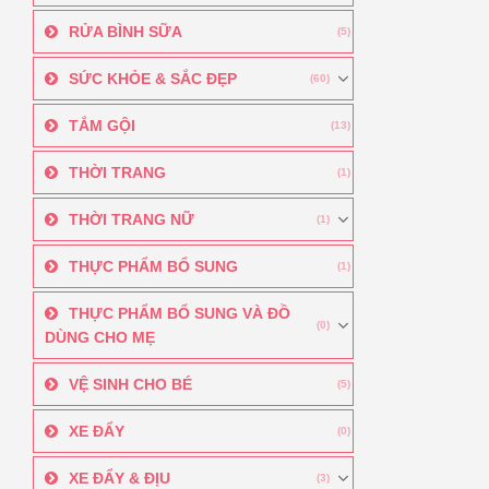
RỬA BÌNH SỮA
(5)
SỨC KHỎE & SẮC ĐẸP
(60)
TẮM GỘI
(13)
THỜI TRANG
(1)
THỜI TRANG NỮ
(1)
THỰC PHẨM BỔ SUNG
(1)
THỰC PHẨM BỔ SUNG VÀ ĐỒ
(0)
DÙNG CHO MẸ
VỆ SINH CHO BÉ
(5)
XE ĐẨY
(0)
XE ĐẨY & ĐỊU
(3)