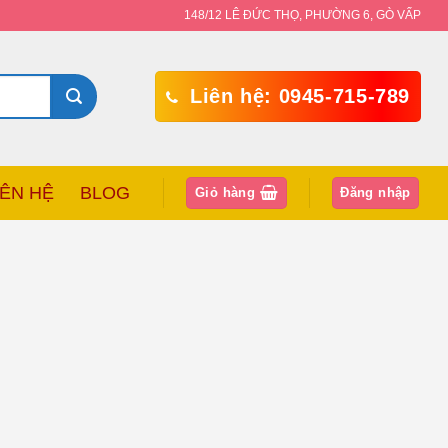
148/12 LÊ ĐỨC THỌ, PHƯỜNG 6, GÒ VẤP
Liên hệ: 0945-715-789
IÊN HỆ
BLOG
Giỏ hàng
Đăng nhập