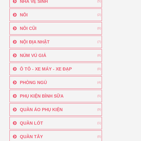
NHÀ VỆ SINH
(5)
NÔI
(2)
NÔI CŨI
(0)
NỘI ĐỊA NHẬT
(7)
NÚM VÚ GIẢ
(8)
Ô TÔ - XE MÁY - XE ĐẠP
(0)
PHÒNG NGỦ
(4)
PHỤ KIỆN BÌNH SỮA
(5)
QUẦN ÁO PHỤ KIỆN
(9)
QUẦN LÓT
(1)
QUẦN TÂY
(0)