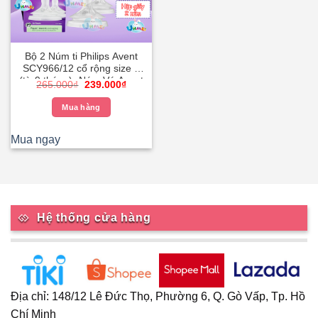
Bộ 2 Núm ti Philips Avent
SCY966/12 cổ rộng size 6
(từ 9 tháng) -Núm Vú Avent
Giá
Giá
265.000
₫
239.000
₫
Thức Ăn Đặc
gốc
hiện
là:
tại
Mua hàng
265.000₫.
là:
239.000₫.
Mua ngay
Hệ thống cửa hàng
Địa chỉ: 148/12 Lê Đức Thọ, Phường 6, Q. Gò Vấp, Tp. Hồ
Chí Minh