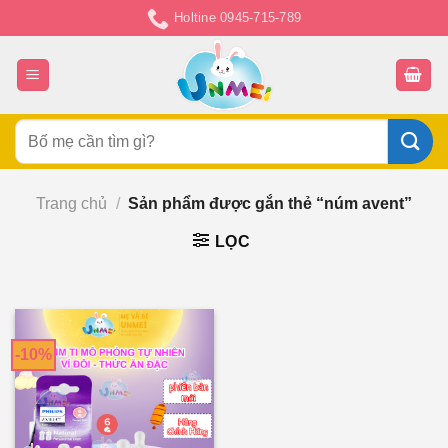
Chuyển
Holtine 0945-715-789
đến
nội
dung
Tìm
kiếm:
Trang chủ
/
Sản phẩm được gắn thẻ “núm avent”
LỌC
-10%