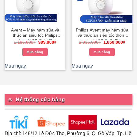
Avent – Máy hâm sữa và
Philips Avent máy hâm sữa
thức ăn siêu tốc Philips
và thức ăn siêu tốc thông
Avent SCF355/09
minh SCF358/00
Giá
Giá
Giá
Giá
1.195.000
₫
999.000
₫
2.035.000
₫
1.850.000
₫
gốc
hiện
gốc
hiện
là:
tại
là:
tại
Mua hàng
Mua hàng
1.195.000₫.
là:
2.035.000₫.
là:
999.000₫.
1.850
Mua ngay
Mua ngay
Hệ thống cửa hàng
Địa chỉ: 148/12 Lê Đức Thọ, Phường 6, Q. Gò Vấp, Tp. Hồ