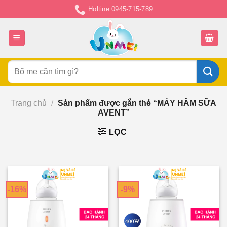
Chuyển
Holtine 0945-715-789
đến
nội
dung
Tìm
kiếm:
Trang chủ
/
Sản phẩm được gắn thẻ “MÁY HÂM SỮA
AVENT”
LỌC
-16%
-9%