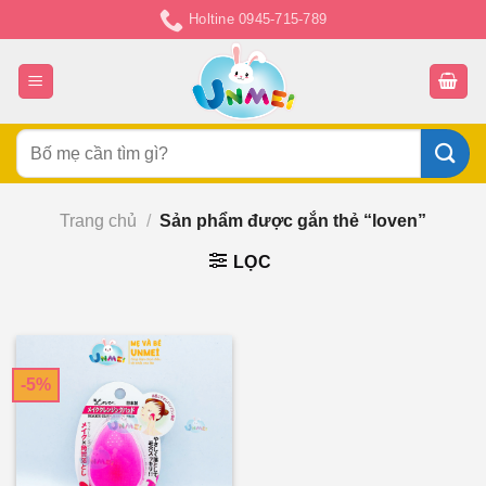
Chuyển
Holtine 0945-715-789
đến
nội
dung
Tìm
kiếm:
Trang chủ
/
Sản phẩm được gắn thẻ “loven”
LỌC
-5%