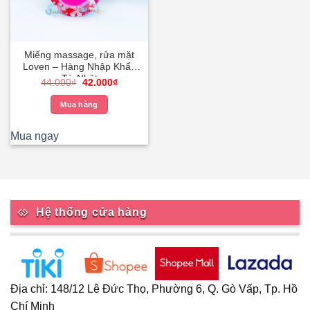
Miếng massage, rửa mặt
Loven – Hàng Nhập Khẩu
Từ Nhật
Giá
Giá
44.000
₫
42.000
₫
gốc
hiện
là:
tại
Mua hàng
44.000₫.
là:
42.000₫.
Mua ngay
Hệ thống cửa hàng
Địa chỉ: 148/12 Lê Đức Thọ, Phường 6, Q. Gò Vấp, Tp. Hồ
Chí Minh