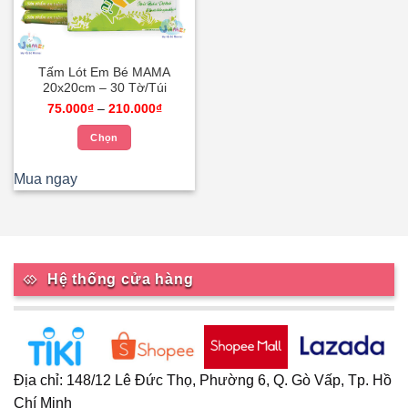
Tấm Lót Em Bé MAMA
20x20cm – 30 Tờ/Túi
Khoảng
75.000
₫
–
210.000
₫
giá:
từ
Chọn
75.000₫
đến
Sản
210.000₫
phẩm
Mua ngay
này
có
nhiều
biến
thể.
Hệ thống cửa hàng
Các
tùy
chọn
có
thể
Địa chỉ: 148/12 Lê Đức Thọ, Phường 6, Q. Gò Vấp, Tp. Hồ
được
Chí Minh
chọn