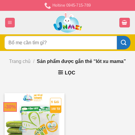
Chuyển
Holtine 0945-715-789
đến
nội
dung
Tìm
kiếm:
Trang chủ
/
Sản phẩm được gắn thẻ “lót xu mama”
LỌC
-30%