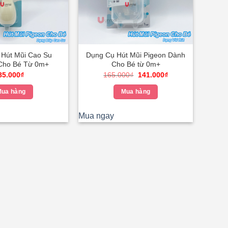
Hút Mũi Cao Su
Dụng Cụ Hút Mũi Pigeon Dành
Cho Bé Từ 0m+
Cho Bé từ 0m+
Giá
Giá
85.000
₫
165.000
₫
141.000
₫
gốc
hiện
là:
tại
ua hàng
Mua hàng
165.000₫.
là:
141.000₫.
Mua ngay