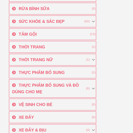
RỬA BÌNH SỮA
(5)
SỨC KHỎE & SẮC ĐẸP
(60)
TẮM GỘI
(13)
THỜI TRANG
(1)
THỜI TRANG NỮ
(1)
THỰC PHẨM BỔ SUNG
(1)
THỰC PHẨM BỔ SUNG VÀ ĐỒ
(0)
DÙNG CHO MẸ
VỆ SINH CHO BÉ
(5)
XE ĐẨY
(0)
XE ĐẨY & ĐỊU
(3)