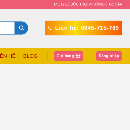
148/12 LÊ ĐỨC THỌ, PHƯỜNG 6, GÒ VẤP
Liên hệ: 0945-715-789
IÊN HỆ
BLOG
Giỏ hàng
Đăng nhập