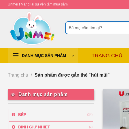
Chuyển
Unmei ! Mang lại sự yên tâm mua sắm
đến
nội
Tìm
dung
kiếm:
TRANG CHỦ
DANH MỤC SẢN PHẨM
Trang chủ
/
Sản phẩm được gắn thẻ “hút mũi”
Danh mục sản phẩm
BẾP
(24)
BÌNH GIỮ NHIỆT
(2)