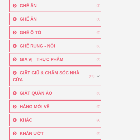
GHẾ ĂN
(1)
GHẾ ĂN
(1)
GHẾ Ô TÔ
(0)
GHẾ RUNG - NÔI
(0)
GIA VỊ - THỰC PHẨM
(7)
GIẶT GIŨ & CHĂM SÓC NHÀ
(13)
CỬA
GIẶT QUẦN ÁO
(9)
HÀNG MỚI VỀ
(0)
KHÁC
(4)
KHĂN ƯỚT
(8)