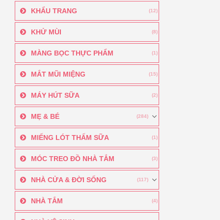
KHẨU TRANG
(12)
KHỬ MÙI
(8)
MÀNG BỌC THỰC PHẨM
(1)
MẮT MŨI MIỆNG
(15)
MÁY HÚT SỮA
(2)
MẸ & BÉ
(284)
MIẾNG LÓT THẤM SỮA
(1)
MÓC TREO ĐỒ NHÀ TẮM
(3)
NHÀ CỬA & ĐỜI SỐNG
(117)
NHÀ TẮM
(4)