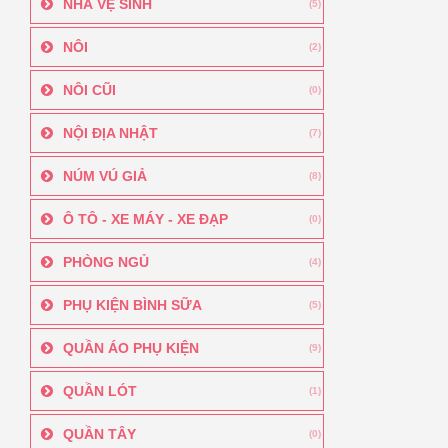
NHÀ VỆ SINH
(5)
NÔI
(2)
NÔI CŨI
(0)
NỘI ĐỊA NHẬT
(7)
NÚM VÚ GIẢ
(8)
Ô TÔ - XE MÁY - XE ĐẠP
(0)
PHÒNG NGỦ
(4)
PHỤ KIỆN BÌNH SỮA
(5)
QUẦN ÁO PHỤ KIỆN
(9)
QUẦN LÓT
(1)
QUẦN TÂY
(0)