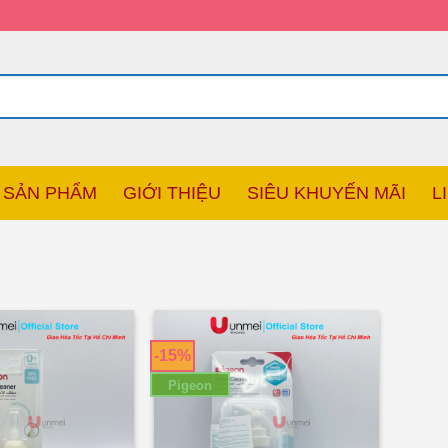
SẢN PHẨM
GIỚI THIỆU
SIÊU KHUYẾN MÃI
L
-15%
Pigeon