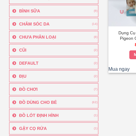
BÌNH SỮA
(9)
CHĂM SÓC DA
(14)
Dụng Cụ 
CHƯA PHÂN LOẠI
(8)
Pigeon 
CŨI
(2)
M
DEFAULT
(2)
Mua ngay
ĐỊU
(2)
ĐỒ CHƠI
(7)
ĐỒ DÙNG CHO BÉ
(62)
ĐỒ LÓT ĐỊNH HÌNH
(1)
GẬY CỌ RỬA
(1)