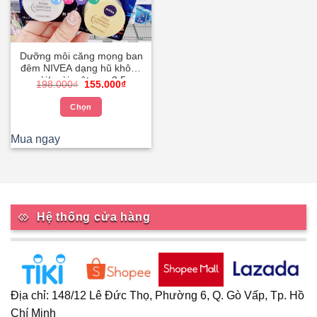
Dưỡng môi căng mọng ban
đêm NIVEA dạng hũ không
mùi/ mùi mật ong 3.5g
Giá
Giá
198.000
₫
155.000
₫
SPF20++ – Son Dưỡng Môi
gốc
hiện
là:
tại
Nivea
Chọn
198.000₫.
là:
155.000₫.
Sản
phẩm
Mua ngay
này
có
nhiều
biến
thể.
Hệ thống cửa hàng
Các
tùy
chọn
có
thể
Địa chỉ: 148/12 Lê Đức Thọ, Phường 6, Q. Gò Vấp, Tp. Hồ
được
Chí Minh
chọn