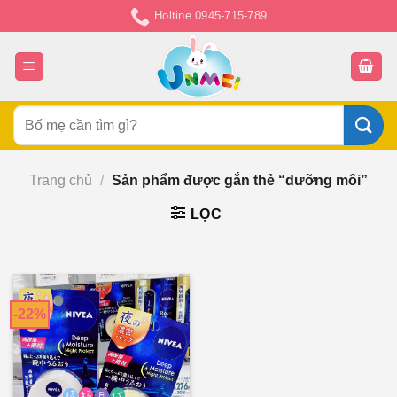
Chuyển
Holtine 0945-715-789
đến
nội
dung
Tìm
kiếm:
Trang chủ
/
Sản phẩm được gắn thẻ “dưỡng môi”
LỌC
-22%