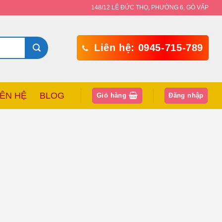
148/12 LÊ ĐỨC THỌ, PHƯỜNG 6, GÒ VẤP
Liên hệ: 0945-715-789
IÊN HỆ
BLOG
Giỏ hàng
Đăng nhập