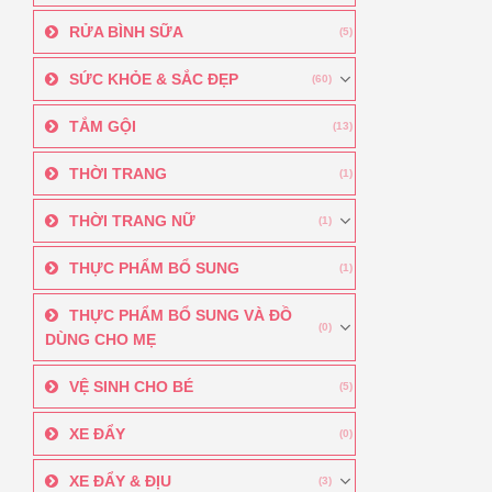
RỬA BÌNH SỮA
(5)
SỨC KHỎE & SẮC ĐẸP
(60)
TẮM GỘI
(13)
THỜI TRANG
(1)
THỜI TRANG NỮ
(1)
THỰC PHẨM BỔ SUNG
(1)
THỰC PHẨM BỔ SUNG VÀ ĐỒ
(0)
DÙNG CHO MẸ
VỆ SINH CHO BÉ
(5)
XE ĐẨY
(0)
XE ĐẨY & ĐỊU
(3)