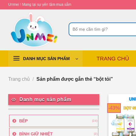
Chuyển
Unmei ! Mang lại sự yên tâm mua sắm
đến
nội
Tìm
dung
kiếm:
TRANG CHỦ
DANH MỤC SẢN PHẨM
Trang chủ
/
Sản phẩm được gắn thẻ “bột tỏi”
Danh mục sản phẩm
-43%
BẾP
(24)
BÌNH GIỮ NHIỆT
(2)