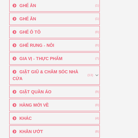
GHẾ ĂN
(1)
GHẾ ĂN
(1)
GHẾ Ô TÔ
(0)
GHẾ RUNG - NÔI
(0)
GIA VỊ - THỰC PHẨM
(7)
GIẶT GIŨ & CHĂM SÓC NHÀ
(13)
CỬA
GIẶT QUẦN ÁO
(9)
HÀNG MỚI VỀ
(0)
KHÁC
(4)
KHĂN ƯỚT
(8)