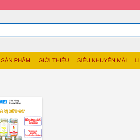
SẢN PHẨM
GIỚI THIỆU
SIÊU KHUYẾN MÃI
L