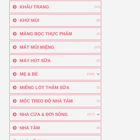
KHẨU TRANG
(12)
KHỬ MÙI
(8)
MÀNG BỌC THỰC PHẨM
(1)
MẮT MŨI MIỆNG
(15)
MÁY HÚT SỮA
(2)
MẸ & BÉ
(284)
MIẾNG LÓT THẤM SỮA
(1)
MÓC TREO ĐỒ NHÀ TẮM
(3)
NHÀ CỬA & ĐỜI SỐNG
(117)
NHÀ TẮM
(4)