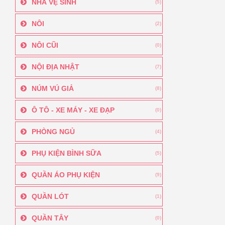
NHÀ VỆ SINH
(5)
NÔI
(2)
NÔI CŨI
(0)
NỘI ĐỊA NHẬT
(7)
NÚM VÚ GIẢ
(8)
Ô TÔ - XE MÁY - XE ĐẠP
(0)
PHÒNG NGỦ
(4)
PHỤ KIỆN BÌNH SỮA
(5)
QUẦN ÁO PHỤ KIỆN
(9)
QUẦN LÓT
(1)
QUẦN TÂY
(0)