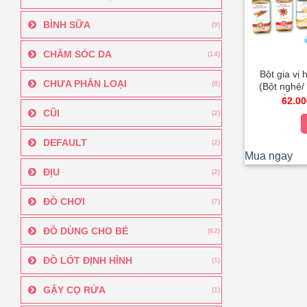
BÌNH SỮA
(9)
CHĂM SÓC DA
(14)
Bột gia vị
CHƯA PHÂN LOẠI
(8)
(Bột nghệ/ 
Bột quế/ Bột 
62.00
Bột h
CŨI
(2)
DEFAULT
(2)
Mua ngay
ĐỊU
(2)
ĐỒ CHƠI
(7)
ĐỒ DÙNG CHO BÉ
(62)
ĐỒ LÓT ĐỊNH HÌNH
(1)
GẬY CỌ RỬA
(1)