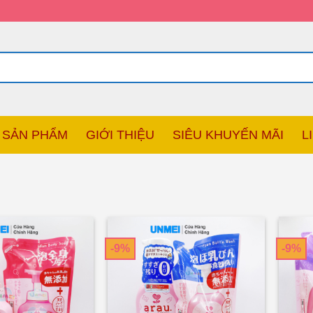
SẢN PHẨM
GIỚI THIỆU
SIÊU KHUYẾN MÃI
L
-9%
-9%