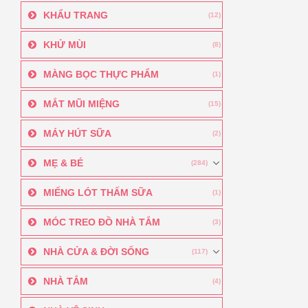
KHẨU TRANG
(12)
KHỬ MÙI
(8)
MÀNG BỌC THỰC PHẨM
(1)
MẮT MŨI MIỆNG
(15)
MÁY HÚT SỮA
(2)
MẸ & BÉ
(284)
MIẾNG LÓT THẤM SỮA
(1)
MÓC TREO ĐỒ NHÀ TẮM
(3)
NHÀ CỬA & ĐỜI SỐNG
(117)
NHÀ TẮM
(4)