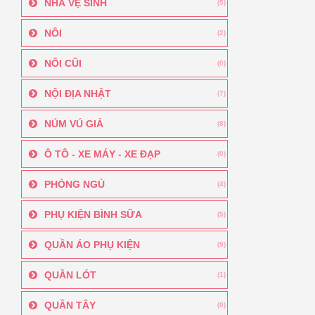
NHÀ VỆ SINH
(5)
NÔI
(2)
NÔI CŨI
(0)
NỘI ĐỊA NHẬT
(7)
NÚM VÚ GIẢ
(8)
Ô TÔ - XE MÁY - XE ĐẠP
(0)
PHÒNG NGỦ
(4)
PHỤ KIỆN BÌNH SỮA
(5)
QUẦN ÁO PHỤ KIỆN
(9)
QUẦN LÓT
(1)
QUẦN TÂY
(0)