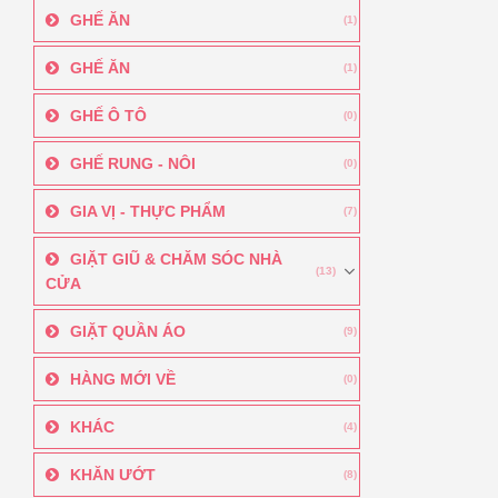
GHẾ ĂN
(1)
GHẾ ĂN
(1)
GHẾ Ô TÔ
(0)
GHẾ RUNG - NÔI
(0)
GIA VỊ - THỰC PHẨM
(7)
GIẶT GIŨ & CHĂM SÓC NHÀ
(13)
CỬA
GIẶT QUẦN ÁO
(9)
HÀNG MỚI VỀ
(0)
KHÁC
(4)
KHĂN ƯỚT
(8)