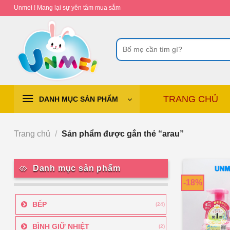
Chuyển
Unmei ! Mang lại sự yên tâm mua sắm
đến
nội
Tìm
dung
kiếm:
TRANG CHỦ
DANH MỤC SẢN PHẨM
Trang chủ
/
Sản phẩm được gắn thẻ “arau”
Danh mục sản phẩm
-18%
BẾP
(24)
BÌNH GIỮ NHIỆT
(2)