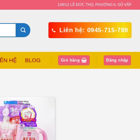
148/12 LÊ ĐỨC THỌ, PHƯỜNG 6, GÒ VẤP
Liên hệ: 0945-715-789
IÊN HỆ
BLOG
Giỏ hàng
Đăng nhập