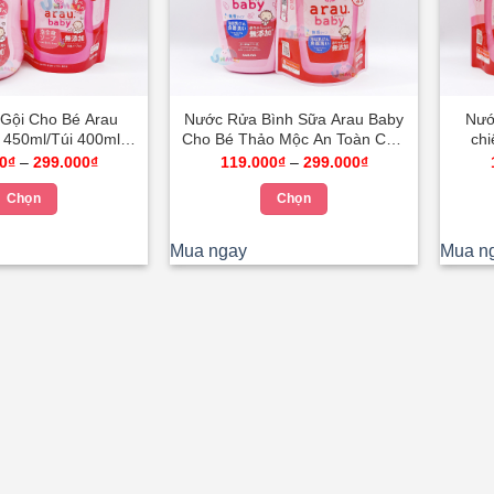
Gội Cho Bé Arau
Nước Rửa Bình Sữa Arau Baby
Nướ
 450ml/Túi 400ml
Cho Bé Thảo Mộc An Toàn Chai
chi
Mộc Tự Nhiên Bảo
500ml/ Túi 450ml
800
Khoảng
Khoảng
0
₫
–
299.000
₫
119.000
₫
–
299.000
₫
giá:
giá:
n Cho Làn Da Bé
từ
từ
Chọn
Chọn
119.000₫
119.000₫
đến
đến
Sản
Sản
299.000₫
299.000₫
Mua ngay
Mua n
phẩm
phẩm
này
này
có
có
nhiều
nhiều
biến
biến
thể.
thể.
Các
Các
tùy
tùy
chọn
chọn
có
có