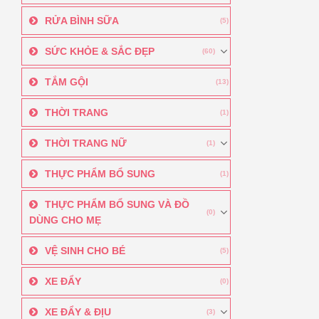
RỬA BÌNH SỮA
(5)
SỨC KHỎE & SẮC ĐẸP
(60)
TẮM GỘI
(13)
THỜI TRANG
(1)
THỜI TRANG NỮ
(1)
THỰC PHẨM BỔ SUNG
(1)
THỰC PHẨM BỔ SUNG VÀ ĐỒ
(0)
DÙNG CHO MẸ
VỆ SINH CHO BÉ
(5)
XE ĐẨY
(0)
XE ĐẨY & ĐỊU
(3)