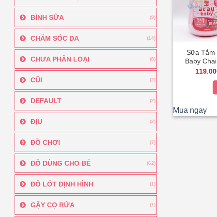
BÌNH SỮA
(9)
CHĂM SÓC DA
(14)
Sữa Tắm 
CHƯA PHÂN LOẠI
(8)
Baby Chai
100% Thảo 
119.00
Vệ An Toà
CŨI
(2)
DEFAULT
(2)
Mua ngay
ĐỊU
(2)
ĐỒ CHƠI
(7)
ĐỒ DÙNG CHO BÉ
(62)
ĐỒ LÓT ĐỊNH HÌNH
(1)
GẬY CỌ RỬA
(1)