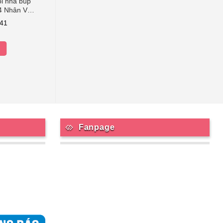
ôi nhà búp
4 Nhân Vật
 Gia dình –
541
tư duy sáng
Fanpage