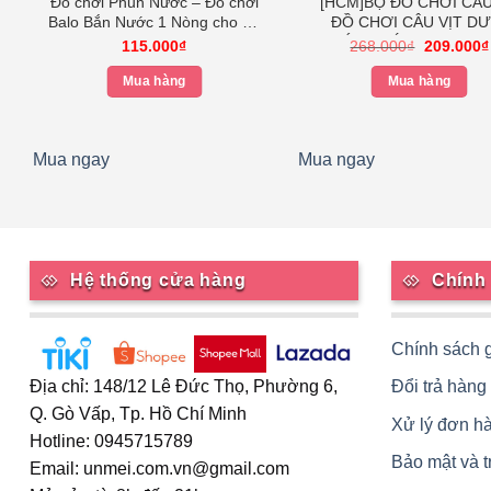
Đồ chơi Phun Nước – Đồ chơi
[HCM]BỘ ĐỒ CHƠI CÂ
Balo Bắn Nước 1 Nòng cho Bé
ĐỒ CHƠI CÂU VỊT DƯ
Heo
NƯỚC PHÁT NHẠC CH
Giá
115.000
₫
268.000
₫
209.000
₫
gốc
MẪU MỚI 2020 – Hồng O
là:
Mua hàng
Mua hàng
268.000₫
Mua ngay
Mua ngay
Hệ thống cửa hàng
Chính
Chính sách 
Đổi trả hàng
Địa chỉ: 148/12 Lê Đức Thọ, Phường 6,
Q. Gò Vấp, Tp. Hồ Chí Minh
Xử lý đơn h
Hotline: 0945715789
Bảo mật và 
Email: unmei.com.vn@gmail.com