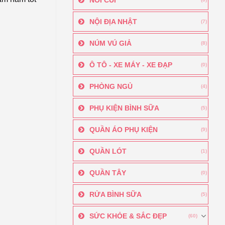
NỘI ĐỊA NHẬT
(7)
NÚM VÚ GIẢ
(8)
Ô TÔ - XE MÁY - XE ĐẠP
(0)
PHÒNG NGỦ
(4)
PHỤ KIỆN BÌNH SỮA
(5)
QUẦN ÁO PHỤ KIỆN
(9)
QUẦN LÓT
(1)
QUẦN TÂY
(0)
RỬA BÌNH SỮA
(5)
SỨC KHỎE & SẮC ĐẸP
(60)