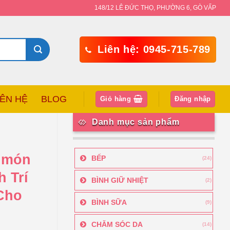
148/12 LÊ ĐỨC THỌ, PHƯỜNG 6, GÒ VẤP
Liên hệ: 0945-715-789
IÊN HỆ
BLOG
Giỏ hàng
Đăng nhập
Danh mục sản phẩm
7 món
BẾP
(24)
 Trí
BÌNH GIỮ NHIỆT
(2)
Cho
BÌNH SỮA
(9)
CHĂM SÓC DA
(14)