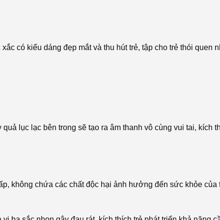
c có kiểu dáng đẹp mắt và thu hút trẻ, tập cho trẻ thói quen n
uả lục lạc bên trong sẽ tạo ra âm thanh vô cùng vui tai, kích t
ấp, không chứa các chất độc hại ảnh hưởng đến sức khỏe của t
a vi ba sắc nhọn gây đau rát, kích thích trẻ phát triển khả năng 