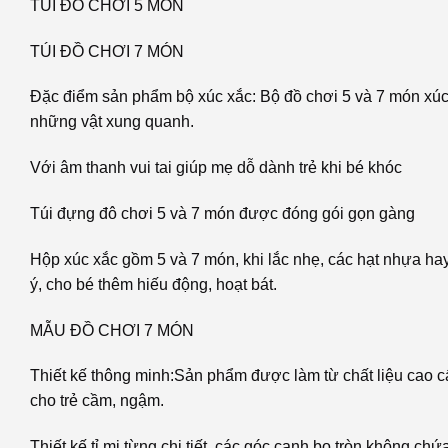
TÚI ĐỒ CHƠI 5 MÓN
TÚI ĐỒ CHƠI 7 MÓN
Đặc điểm sản phẩm bộ xúc xắc: Bộ đồ chơi 5 và 7 món xúc xắ
những vật xung quanh.
Với âm thanh vui tai giúp mẹ dỗ dành trẻ khi bé khóc
Túi đựng đô chơi 5 và 7 món được đóng gói gọn gàng
Hộp xúc xắc gồm 5 và 7 món, khi lắc nhẹ, các hạt nhựa hay q
ý, cho bé thêm hiếu động, hoạt bát.
MẪU ĐỒ CHƠI 7 MÓN
Thiết kế thông minh:Sản phẩm được làm từ chất liệu cao c
cho trẻ cầm, ngậm.
Thiết kế tỉ mị từng chi tiết, các góc cạnh bo tròn không chứ