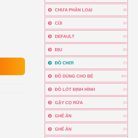
CHƯA PHÂN LOẠI
(8)
CŨI
(2)
DEFAULT
(2)
ĐỊU
(2)
ĐỒ CHƠI
(7)
ĐỒ DÙNG CHO BÉ
(62)
ĐỒ LÓT ĐỊNH HÌNH
(1)
GẬY CỌ RỬA
(1)
GHẾ ĂN
(1)
GHẾ ĂN
(1)