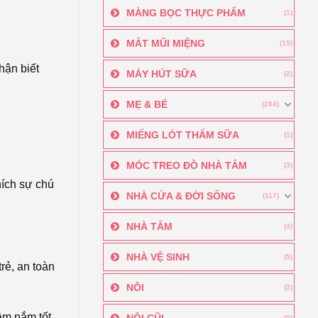
MÀNG BỌC THỰC PHẨM
(1)
MẮT MŨI MIỆNG
(15)
hận biết
MÁY HÚT SỮA
(2)
MẸ & BÉ
(284)
MIẾNG LÓT THẤM SỮA
(1)
MÓC TREO ĐỒ NHÀ TẮM
(3)
hích sự chú
NHÀ CỬA & ĐỜI SỐNG
(117)
NHÀ TẮM
(4)
NHÀ VỆ SINH
(5)
rẻ, an toàn
NÔI
(2)
cầm nắm tốt
NÔI CŨI
(0)