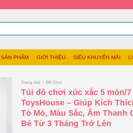
SẢN PHẨM
GIỚI THIỆU
SIÊU KHUYẾN MÃI
L
Trang chủ
/
Đồ Chơi
Túi đồ chơi xúc xắc 5 món/
ToysHouse – Giúp Kích Thích
Tò Mò, Màu Sắc, Âm Thanh 
Bé Từ 3 Tháng Trở Lên