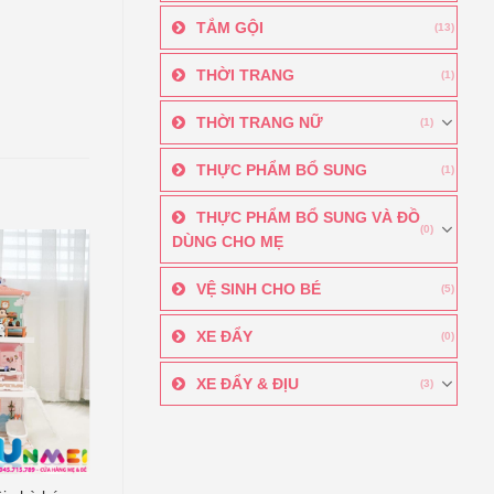
TẮM GỘI
(13)
THỜI TRANG
(1)
THỜI TRANG NỮ
(1)
THỰC PHẨM BỔ SUNG
(1)
THỰC PHẨM BỔ SUNG VÀ ĐỒ
(0)
DÙNG CHO MẸ
VỆ SINH CHO BÉ
(5)
XE ĐẨY
(0)
XE ĐẨY & ĐỊU
(3)