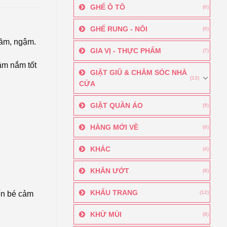
GHẾ Ô TÔ
(0)
GHẾ RUNG - NÔI
(0)
cầm, ngậm.
GIA VỊ - THỰC PHẨM
(7)
cầm nắm tốt
GIẶT GIŨ & CHĂM SÓC NHÀ
(13)
CỬA
GIẶT QUẦN ÁO
(9)
HÀNG MỚI VỀ
(0)
KHÁC
(4)
KHĂN ƯỚT
(8)
KHẨU TRANG
iến bé cảm
(12)
KHỬ MÙI
(8)