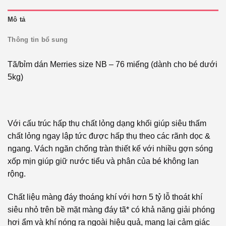
Mô tả
Thông tin bổ sung
Tã/bỉm dán Merries size NB – 76 miếng (dành cho bé dưới
5kg)
Với cấu trúc hấp thụ chất lỏng dạng khối giúp siêu thấm
chất lỏng ngay lập tức được hấp thụ theo các rãnh dọc &
ngang. Vách ngăn chống tràn thiết kế với nhiều gợn sóng
xốp mịn giúp giữ nước tiểu và phân của bé không lan
rộng.
Chất liệu màng đáy thoáng khí với hơn 5 tỷ lỗ thoát khí
siêu nhỏ trên bề mặt màng đáy tã* có khả năng giải phóng
hơi ẩm và khí nóng ra ngoài hiệu quả, mang lại cảm giác