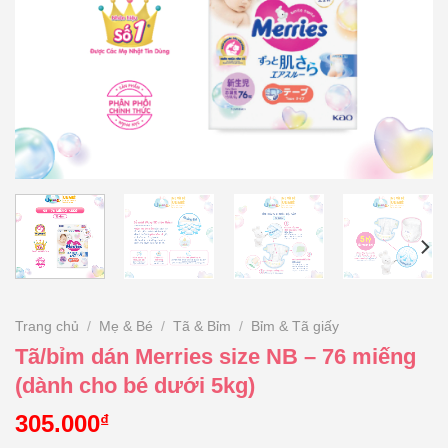
Trang chủ
/
Mẹ & Bé
/
Tã & Bỉm
/
Bỉm & Tã giấy
Tã/bỉm dán Merries size NB – 76 miếng
(dành cho bé dưới 5kg)
305.000
₫