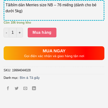
Tã/bỉm dán Merries size NB – 76 miếng (dành cho bé
dưới 5kg)
Còn 106 trong kho
Số lượng
Mua hàng
MUA NGAY
Gọi điện xác nhận và giao hàng tận nơi
SKU:
19994044028
Danh mục:
Bỉm & Tã giấy