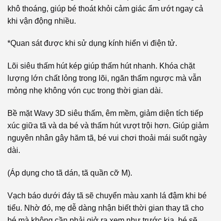
khô thoáng, giúp bé thoát khỏi cảm giác ẩm ướt ngay cả
khi vận động nhiều.
*Quan sát được khi sử dụng kính hiển vi điện tử.
Lõi siêu thấm hút kép giúp thấm hút nhanh. Khóa chặt
lượng lớn chất lỏng trong lõi, ngăn thấm ngược mà vẫn
mỏng nhẹ không vón cục trong thời gian dài.
Bề mặt Wavy 3D siêu thấm, êm mềm, giảm diện tích tiếp
xúc giữa tã và da bé và thấm hút vượt trội hơn. Giúp giảm
nguyên nhân gây hăm tã, bé vui chơi thoải mái suốt ngày
dài.
(Áp dụng cho tã dán, tã quần cỡ M).
Vạch báo dưới đáy tã sẽ chuyển màu xanh lá đậm khi bé
tiểu. Nhờ đó, mẹ dễ dàng nhận biết thời gian thay tã cho
bé mà không cần phải giở ra xem như trước kia, bé sẽ