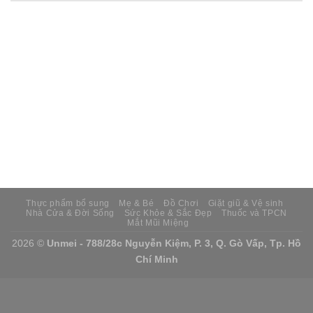
Thực phẩm bổ sung
Mẹ & Bé
Đồ Chơi
Giặt giũ & Vệ sinh
Nhà Cửa & Đời Sống
Sức Khỏe & Sắc Đẹp
Thuốc và TPCN
Mắt Mũi Miệng
2026 ©
Unmei - 788/28c Nguyễn Kiệm, P. 3, Q. Gò Vấp, Tp. Hồ
Chí Minh