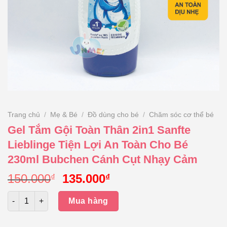
Trang chủ
/
Mẹ & Bé
/
Đồ dùng cho bé
/
Chăm sóc cơ thể bé
Gel Tắm Gội Toàn Thân 2in1 Sanfte
Lieblinge Tiện Lợi An Toàn Cho Bé
230ml Bubchen Cánh Cụt Nhạy Cảm
Giá
Giá
150.000
135.000
₫
₫
gốc
hiện
Số lượng
là:
tại
Mua hàng
150.000₫.
là:
135.000₫.