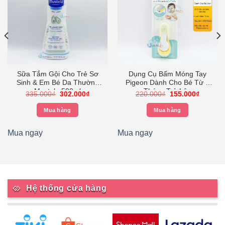
Sữa Tắm Gội Cho Trẻ Sơ
Dụng Cụ Bấm Móng Tay
Sinh & Em Bé Da Thường
Pigeon Dành Cho Bé Từ 9
Mustela 500ml
Tháng Trở Lên
Giá
Giá
Giá
Giá
335.000
₫
302.000
₫
220.000
₫
155.000
₫
gốc
hiện
gốc
hiện
là:
tại
là:
tại
Mua hàng
Mua hàng
335.000₫.
là:
220.000₫.
là:
0₫.
302.000₫.
155.000
Mua ngay
Mua ngay
Hệ thống cửa hàng