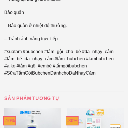
Bảo quản
– Bảo quản ở nhiệt độ thường.
– Tránh ánh nắng trực tiếp.
#suatam #bubchen #tắm_gội_cho_bé #da_nhạy_cảm
#tắm_bé_da_nhạy_cảm #tắm_bubchen #tambubchen
#aiko #tắm #gội #embé #tắmgộibubchen
#SữaTắmGộiBubchenDànhchoDaNhạyCảm
SẢN PHẨM TƯƠNG TỰ
-10%
-30%