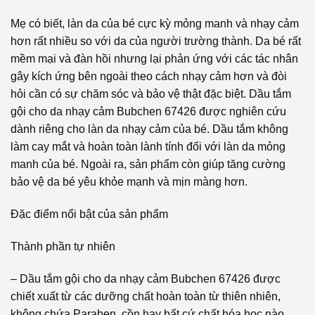
Mẹ có biết, làn da của bé cực kỳ mỏng manh và nhạy cảm
hơn rất nhiều so với da của người trường thành. Da bé rất
mềm mại và đàn hồi nhưng lại phản ứng với các tác nhân
gây kích ứng bên ngoài theo cách nhạy cảm hơn và đòi
hỏi cần có sự chăm sóc và bảo vệ thật đặc biệt. Dầu tắm
gội cho da nhạy cảm Bubchen 67426 được nghiên cứu
dành riêng cho làn da nhạy cảm của bé. Dầu tắm không
làm cay mắt và hoàn toàn lành tính đối với làn da mỏng
manh của bé. Ngoài ra, sản phẩm còn giúp tăng cường
bảo vệ da bé yêu khỏe mạnh và mịn màng hơn.
Đặc điểm nổi bật của sản phẩm
Thành phần tự nhiên
– Dầu tắm gội cho da nhạy cảm Bubchen 67426 được
chiết xuất từ các dưỡng chất hoàn toàn từ thiên nhiên,
không chứa Paraben, cồn hay bất cứ chất hóa học nào.