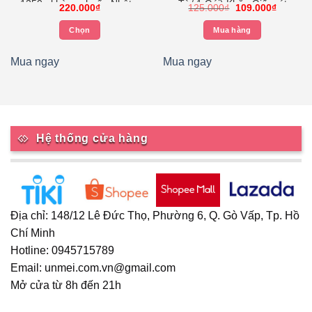
1250ml hàng chuẩn Nhật –
Tờ/ 1 Gói) Khăn Giấy rút
Giá
Giá
220.000
₫
125.000
₫
109.000
₫
Kokubo
Tempo
gốc
hiện
là:
tại
Chọn
Mua hàng
125.000₫.
là:
109.000
Sản
phẩm
Mua ngay
Mua ngay
này
có
nhiều
biến
thể.
Hệ thống cửa hàng
Các
tùy
chọn
có
thể
Địa chỉ: 148/12 Lê Đức Thọ, Phường 6, Q. Gò Vấp, Tp. Hồ
được
Chí Minh
chọn
Hotline: 0945715789
trên
trang
Email: unmei.com.vn@gmail.com
sản
Mở cửa từ 8h đến 21h
phẩm