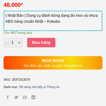
48.000
₫
( Nhật Bản ) Dụng cụ đánh trứng dạng ấn inox và nhựa
ABS hàng chuẩn Nhật – Kokubo
Còn 4627 trong kho
Số lượng
Mua hàng
MUA NGAY
Gọi điện xác nhận và giao hàng tận nơi
SKU:
20371013576
Danh mục:
Đồ dùng nhà bếp & Phòng ăn