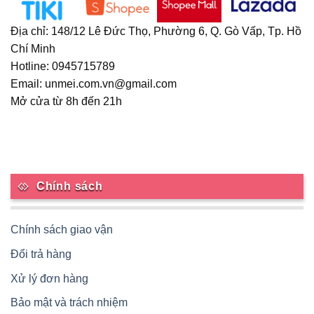
có
thể
Địa chỉ: 148/12 Lê Đức Thọ, Phường 6, Q. Gò Vấp, Tp. Hồ
được
Chí Minh
chọn
Hotline: 0945715789
trên
trang
Email: unmei.com.vn@gmail.com
sản
Mở cửa từ 8h đến 21h
phẩm
Chính sách
Chính sách giao vận
Đổi trả hàng
Xử lý đơn hàng
Bảo mật và trách nhiệm