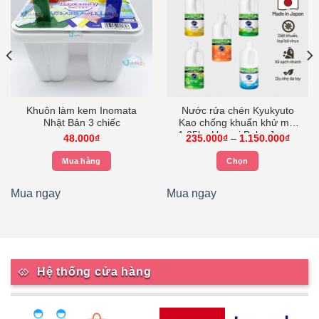
Khuôn làm kem Inomata
Nước rửa chén Kyukyuto
Nhật Bản 3 chiếc
Kao chống khuẩn khử mùi
1.25l – Unmei Baby Japan
Khoản
48.000
₫
235.000
₫
–
1.150.000
₫
Shop
giá:
từ
Mua hàng
Chọn
235.0
đến
Sản
1.150
phẩm
Mua ngay
Mua ngay
này
có
nhiều
biến
thể.
Hệ thống cửa hàng
Các
tùy
chọn