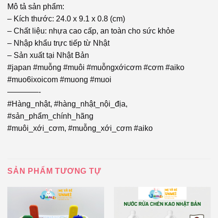
Mô tả sản phẩm:
– Kích thước: 24.0 x 9.1 x 0.8 (cm)
– Chất liệu: nhựa cao cấp, an toàn cho sức khỏe
– Nhập khẩu trực tiếp từ Nhật
– Sản xuất tại Nhật Bản
#japan #muỗng #muôi #muỗngxớicơm #cơm #aiko
#muo6ixoicom #muong #muoi
————-
#Hàng_nhật, #hàng_nhật_nội_địa,
#sản_phẩm_chính_hãng
#muôi_xới_cơm, #muỗng_xới_cơm #aiko
SẢN PHẨM TƯƠNG TỰ