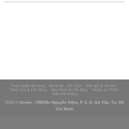
Thực phẩm bổ sung
Mẹ & Bé
Đồ Chơi
Giặt giũ & Vệ sinh
Nhà Cửa & Đời Sống
Sức Khỏe & Sắc Đẹp
Thuốc và TPCN
Mắt Mũi Miệng
2026 ©
Unmei - 788/28c Nguyễn Kiệm, P. 3, Q. Gò Vấp, Tp. Hồ
Chí Minh